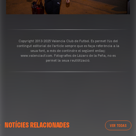
Copyright 2013-2025 Valencia Club de Futbol. Es permet l'ús del
contingut editorial de l'article sempre que es faça referència a la
seua font, a més de contindre el següent enllaç:
www.valenciacf.com. Fotografies de Lázaro de la Peña, no es
permet la seua reutilització.
VALENCIA CF
NOTÍCIES RELACIONADES
ENTRENAMENT DEL VALENCIA CF 04/03/26
VER TODAS
04 marzo 2026