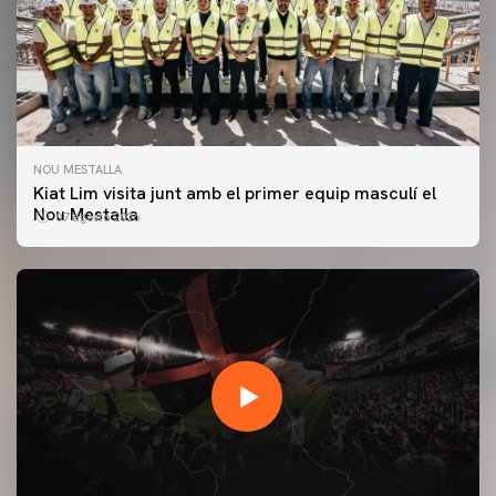
NOU MESTALLA
Kiat Lim visita junt amb el primer equip masculí el
Nou Mestalla
07 agosto 2026