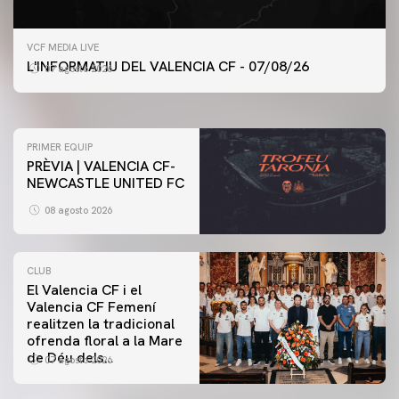
PRIMER EQUIP
VCF MEDIA LIVE
ENTRENAMENT DEL VALENCIA CF 7/8/2026
L'INFORMATIU DEL VALENCIA CF - 07/08/26
07 agosto 2026
07 agosto 2026
PRIMER EQUIP
PRÈVIA | VALENCIA CF-
NEWCASTLE UNITED FC
08 agosto 2026
CLUB
El Valencia CF i el
Valencia CF Femení
realitzen la tradicional
ofrenda floral a la Mare
de Déu dels
07 agosto 2026
Desamparats