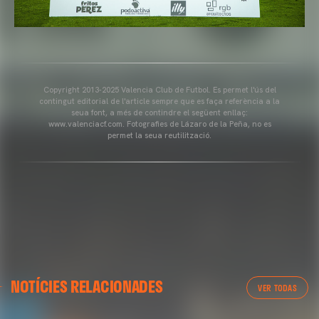
Copyright 2013-2025 Valencia Club de Futbol. Es permet l'ús del
contingut editorial de l'article sempre que es faça referència a la
seua font, a més de contindre el següent enllaç:
www.valenciacf.com. Fotografies de Lázaro de la Peña, no es
permet la seua reutilització.
VALENCIA CF
NOTÍCIES RELACIONADES
ENTRENAMENT DEL VALENCIA CF 04/03/26
VER TODAS
04 marzo 2026