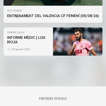
VCF FEMENÍ
ENTRENAMENT DEL VALENCIA CF FEMENÍ (05/08/26)
05 agosto 2026
PRIMER EQUIP
INFORME MÈDIC | LUIS
RIOJA
VCF FEMENÍ
ENTRENAMENT DEL VALENCIA CF FEMENÍ (04/08/26)
PRIMER EQUIP
04 agosto 2026
ENTRENAMENT DEL VALENCIA CF 4/8/2026
04 agosto 2026
04 agosto 2026
PARTNERS OFICIALS