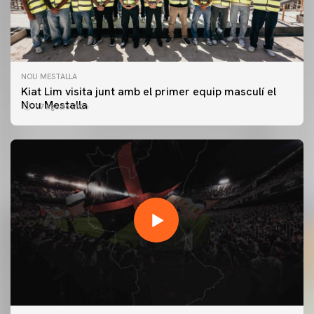
NOU MESTALLA
Kiat Lim visita junt amb el primer equip masculí el
Nou Mestalla
07 agosto 2026