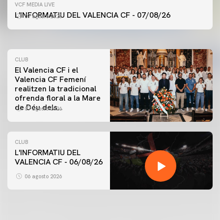
PRIMER EQUIP
VCF MEDIA LIVE
ENTRENAMENT DEL VALENCIA CF 7/8/2026
L'INFORMATIU DEL VALENCIA CF - 07/08/26
07 agosto 2026
07 agosto 2026
CLUB
El Valencia CF i el
Valencia CF Femení
realitzen la tradicional
ofrenda floral a la Mare
de Déu dels
07 agosto 2026
Desamparats
CLUB
L'INFORMATIU DEL
VALENCIA CF - 06/08/26
PRIMER EQUIP
ENTRENAMENT DEL VALENCIA CF 6/8/2026
06 agosto 2026
06 agosto 2026