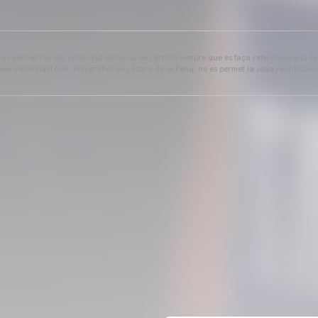
s permet l'ús del contingut editorial de l'article sempre que es faça referència a la s
ww.valenciacf.com. Fotografies de Lázaro de la Peña, no es permet la seua reutilitzaci