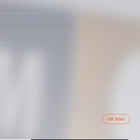
eua font, a més de contindre el següent enllaç:
ó.
VER TODAS