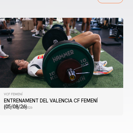
VCF FEMENÍ
PRIMER EQUIP
ENTRENAMENT DEL VALENCIA CF FEMENÍ
ENTRENAMENT DEL VALENCIA CF 4/8/2026
(05/08/26)
05 agosto 2026
04 agosto 2026