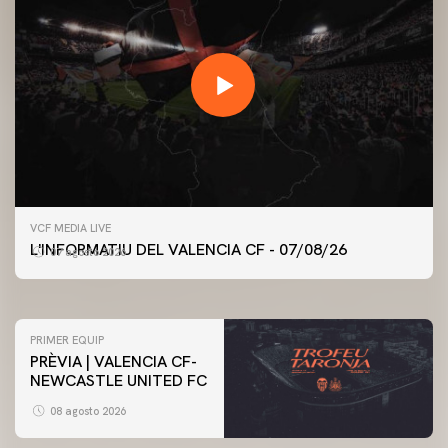
PRIMER EQUIP
VCF MEDIA LIVE
ENTRENAMENT DEL VALENCIA CF 7/8/2026
L'INFORMATIU DEL VALENCIA CF - 07/08/26
07 agosto 2026
07 agosto 2026
PRIMER EQUIP
PRÈVIA | VALENCIA CF-
NEWCASTLE UNITED FC
08 agosto 2026