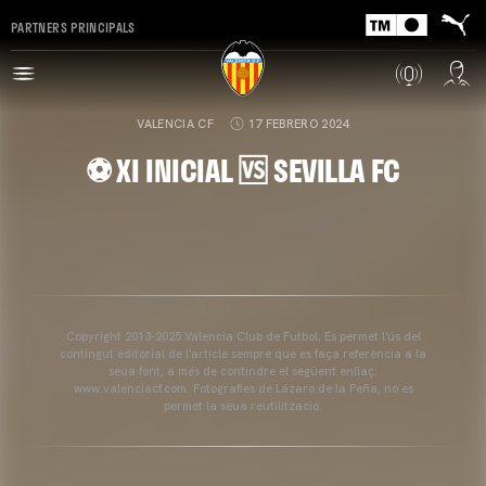
PARTNERS PRINCIPALS
VALENCIA CF
17 FEBRERO 2024
⚽ XI INICIAL 🆚 SEVILLA FC
Copyright 2013-2025 Valencia Club de Futbol. Es permet l'ús del
contingut editorial de l'article sempre que es faça referència a la
seua font, a més de contindre el següent enllaç:
www.valenciacf.com. Fotografies de Lázaro de la Peña, no es
permet la seua reutilització.