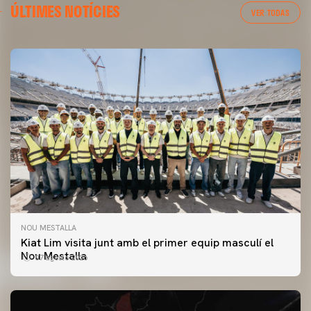
ÚLTIMES NOTÍCIES
VER TODAS
NOU MESTALLA
Kiat Lim visita junt amb el primer equip masculí el
Nou Mestalla
07 agosto 2026