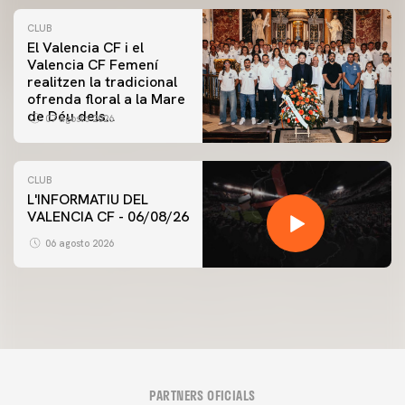
CLUB
El Valencia CF i el
Valencia CF Femení
realitzen la tradicional
ofrenda floral a la Mare
de Déu dels
07 agosto 2026
Desamparats
CLUB
L'INFORMATIU DEL
VALENCIA CF - 06/08/26
06 agosto 2026
PARTNERS OFICIALS