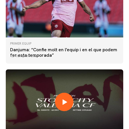
PRIMER EQUIP
Danjuma: “Confie molt en l'equip i en el que podem
fer esta temporada”
02 agosto 2026