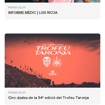
VCF FEMENÍ
ENTRENAMENT DEL VALENCIA CF FEMENÍ
PRIMER EQUIP
(04/08/26)
PRIMER EQUIP
INFORME MÈDIC | LUIS RIOJA
04 agosto 2026
ENTRENAMENT DEL VALENCIA CF 4/8/2026
04 agosto 2026
04 agosto 2026
PRIMER EQUIP
Cinc dades de la 54ª edició del Trofeu Taronja
04 agosto 2026