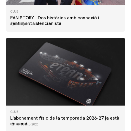
CLUB
FAN STORY | Dos històries amb connexió i
sentiment valencianista
03 agosto 2026
CLUB
L'abonament físic de la temporada 2026-27 ja està
en camí
03 agosto 2026