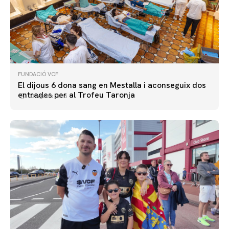
FUNDACIÓ VCF
El dijous 6 dona sang en Mestalla i aconseguix dos
entrades per al Trofeu Taronja
03 agosto 2026