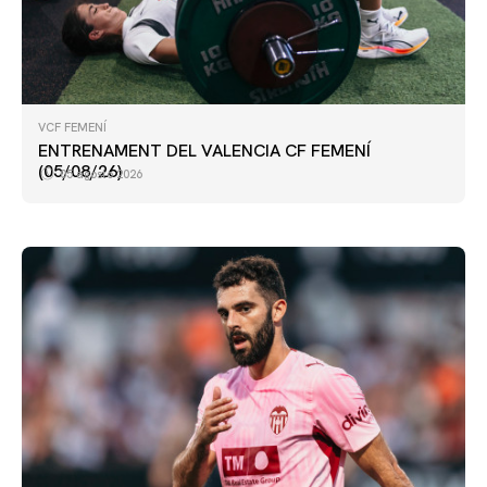
VCF FEMENÍ
PRIMER EQUIP
ENTRENAMENT DEL VALENCIA CF FEMENÍ
ENTRENAMENT DEL VALENCIA CF 5/8/2026
(05/08/26)
05 agosto 2026
05 agosto 2026