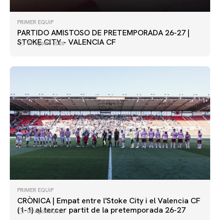
PRIMER EQUIP
PARTIDO AMISTOSO DE PRETEMPORADA 26-27 |
STOKE CITY - VALENCIA CF
01 agosto 2026
PRIMER EQUIP
PRIMER EQUIP
CRÒNICA | Empat entre l'Stoke City i el Valencia CF
Preparats per al #StokeCityValencia
(1-1) al tercer partit de la pretemporada 26-27
01 agosto 2026