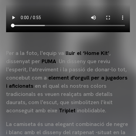
Per a la foto, l'equip va
lluir el ‘Home Kit’
,
dissenyat per
PUMA
. Un disseny que reviu
l'esperit, l'atreviment i la passió de donar-lo tot,
concebut com a
element d'orgull per a jugadors
i aficionats
en el qual els nostres colors
tradicionals es veuen realçats amb detalls
daurats, com l'escut, que simbolitzen l'èxit
aconseguit amb eixe
Triplet
inoblidable.
La camiseta és una elegant combinació de negre
i blanc amb el disseny del ratpenat -situat en la