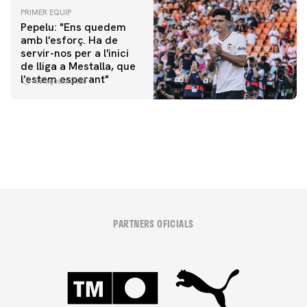
PRIMER EQUIP
Pepelu: "Ens quedem
amb l'esforç. Ha de
servir-nos per a l'inici
PRIMER EQUIP
de lliga a Mestalla, que
📸 #ValenciaNUFC
PRIMER EQUIP
l'estem esperant"
08 agosto 2026
MESTALLA 📍
08 agosto 2026
08 agosto 2026
PARTNERS OFICIALS