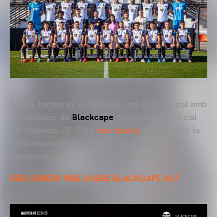
A més, també es va realitzar una foto grupal amb
la col·lecció de
Blackcape
, patrocinador oficial
del Valencia CF. Este
nou diseny
ressalta per la
seua innovació, pulidessa i el confort de la
tendència sport-casual d'alta qualitat.
DESCOBREIX MÉS SOBRE BLACKCAPE ACÍ