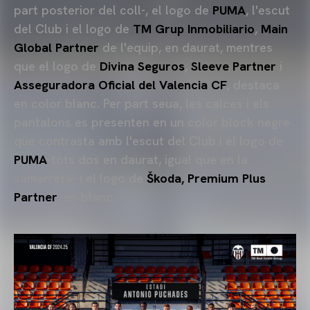
part posterior del coll-, el logo de
PUMA
, l'escut
del Club i el logo de
TM Grup Inmobiliario
,
Main
Global Partner
de l'equip, en daurat, mentres
que el logo de
Divina Seguros
,
Sleeve Partner
i
Asseguradora Oficial del Valencia CF
, destaca
en color blanc. Per part seua, les calces i els
pantalons es presenten en un color block negre
que contrasta amb l'escut del Club i el logo de
PUMA
-tots dos en daurat, igual que en la
samarreta- i el logo de
Škoda, Premium Plus
Partner
, en blanc.