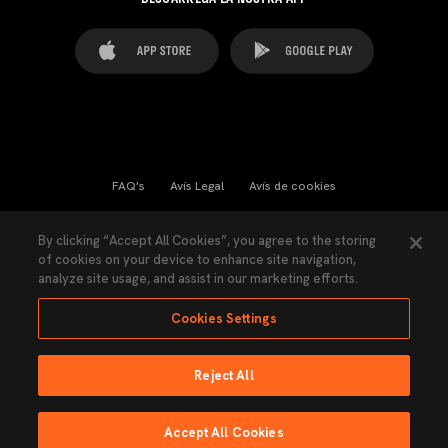
FAQ's
Avís Legal
Avís de cookies
Cookies Settings
Contactes
Premsa
By clicking “Accept All Cookies”, you agree to the storing
of cookies on your device to enhance site navigation,
Llei de Transparència
Política de Privacitat
analyze site usage, and assist in our marketing efforts.
Accessibilitat
Cookies Settings
Reject All
Ninguna parte de esta página puede ser reproducida sin el permiso del Valencia
CF © 2026 Valencia CF.
Accept All Cookies
Fet per Lobo