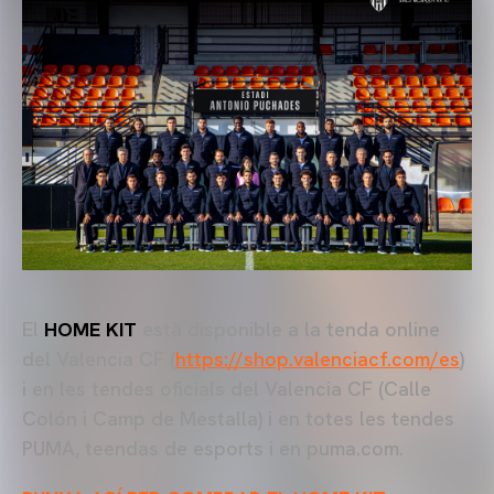
El
HOME KIT
està disponible a la tenda online
del Valencia CF (
https://shop.valenciacf.com/es
)
i en les tendes oficials del Valencia CF (Calle
Colón i Camp de Mestalla) i en totes les tendes
PUMA, teendas de esports i en puma.com.