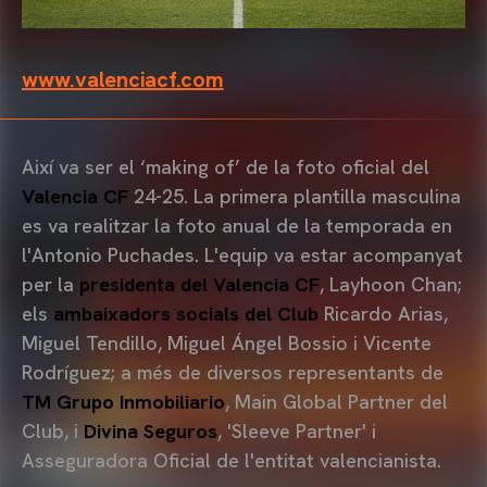
www.valenciacf.com
Així va ser el ‘making of’ de la foto oficial del
Valencia CF
24-25. La primera plantilla masculina
es va realitzar la foto anual de la temporada en
l'Antonio Puchades. L'equip va estar acompanyat
per la
presidenta del Valencia CF
, Layhoon Chan;
els
ambaixadors socials del Club
Ricardo Arias,
Miguel Tendillo, Miguel Ángel Bossio i Vicente
Rodríguez; a més de diversos representants de
TM Grupo Inmobiliario
, Main Global Partner del
Club, i
Divina Seguros
, 'Sleeve Partner' i
Asseguradora Oficial de l'entitat valencianista.