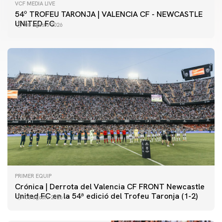
VCF MEDIA LIVE
54º TROFEU TARONJA | VALENCIA CF - NEWCASTLE
UNITED FC
08 agosto 2026
PRIMER EQUIP
Crónica | Derrota del Valencia CF FRONT Newcastle
United FC en la 54ª edició del Trofeu Taronja (1-2)
08 agosto 2026