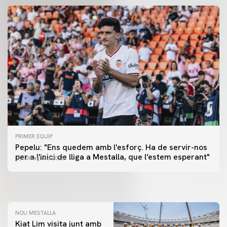
PRIMER EQUIP
PRIMER EQUIP
Pepelu: "Ens quedem amb l'esforç. Ha de servir-nos
📸 #ValenciaNUFC
PRIMER EQUIP
per a l'inici de lliga a Mestalla, que l'estem esperant"
08 agosto 2026
MESTALLA 📍
08 agosto 2026
08 agosto 2026
NOU MESTALLA
Kiat Lim visita junt amb