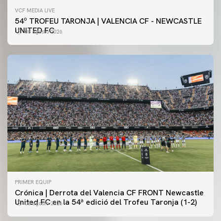
VCF MEDIA LIVE
54º TROFEU TARONJA | VALENCIA CF - NEWCASTLE
UNITED FC
08 agosto 2026
PRIMER EQUIP
Crónica | Derrota del Valencia CF FRONT Newcastle
United FC en la 54ª edició del Trofeu Taronja (1-2)
08 agosto 2026