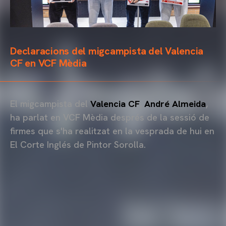
Declaracions del migcampista del Valencia
CF en VCF Mèdia
El migcampista del
Valencia CF
,
André Almeida
,
ha parlat en VCF Mèdia després de la sessió de
firmes que s'ha realitzat en la vesprada de hui en
El Corte Inglés de Pintor Sorolla.