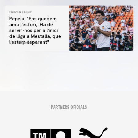
PRIMER EQUIP
Pepelu: "Ens quedem
amb l'esforç. Ha de
servir-nos per a l'inici
PRIMER EQUIP
de lliga a Mestalla, que
📸 #ValenciaNUFC
PRIMER EQUIP
l'estem esperant"
08 agosto 2026
MESTALLA 📍
08 agosto 2026
08 agosto 2026
PARTNERS OFICIALS