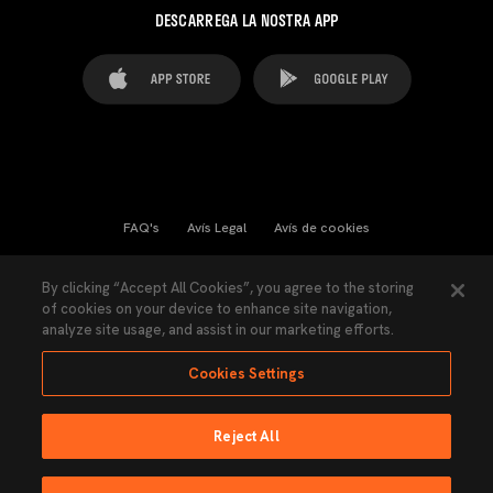
DESCARREGA LA NOSTRA APP
FAQ's
Avís Legal
Avís de cookies
Cookies Settings
Contactes
Premsa
By clicking “Accept All Cookies”, you agree to the storing
of cookies on your device to enhance site navigation,
Llei de Transparència
Política de Privacitat
analyze site usage, and assist in our marketing efforts.
Accessibilitat
Cookies Settings
Reject All
Ninguna parte de esta página puede ser reproducida sin el permiso del Valencia
CF © 2026 Valencia CF.