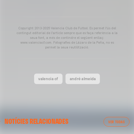
Copyright 2013-2025 Valencia Club de Futbol. Es permet l'ús del
contingut editorial de l'article sempre que es faça referència a la
seua font, a més de contindre el següent enllaç:
www.valenciacf.com. Fotografies de Lázaro de la Peña, no es
permet la seua reutilització.
valencia cf
andré almeida
VALENCIA CF
NOTÍCIES RELACIONADES
ENTRENAMENT DEL VALENCIA CF 04/03/26
VER TODAS
04 marzo 2026