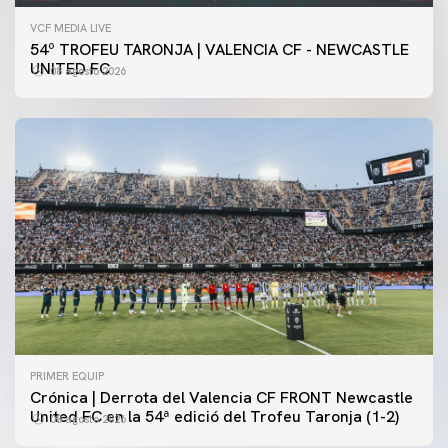
VCF MEDIA LIVE
54º TROFEU TARONJA | VALENCIA CF - NEWCASTLE
UNITED FC
08 agosto 2026
PRIMER EQUIP
Crónica | Derrota del Valencia CF FRONT Newcastle
United FC en la 54ª edició del Trofeu Taronja (1-2)
08 agosto 2026