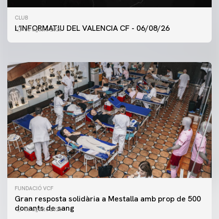
PRIMER EQUIP
CLUB
ENTRENAMENT DEL VALENCIA CF 6/8/2026
L'INFORMATIU DEL VALENCIA CF - 06/08/26
06 agosto 2026
06 agosto 2026
FUNDACIÓ VCF
Gran resposta solidària a Mestalla amb prop de 500
donants de sang
06 agosto 2026