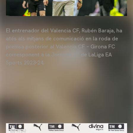
El entrenador del Valencia CF, Rubén Baraja, ha
atés als mitjans de comunicació en la roda de
premsa posterior al Valencia CF – Girona FC
corresponent a la Jornada 37 de LaLiga EA
Sports 2023-24.