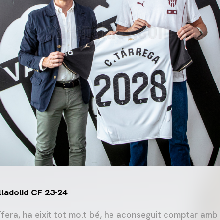
lladolid CF 23-24
ífera, ha eixit tot molt bé, he aconseguit comptar amb