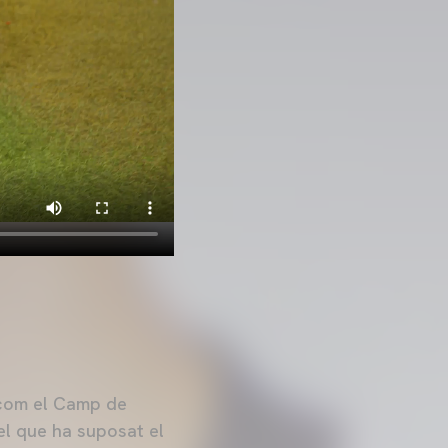
i com el Camp de
 el que ha suposat el