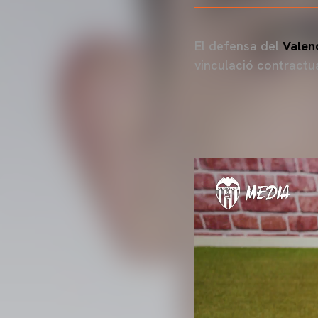
El defensa del
Valen
vinculació contractua