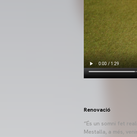
Renovació
“És un somni fet rea
Mestalla, a més, veni