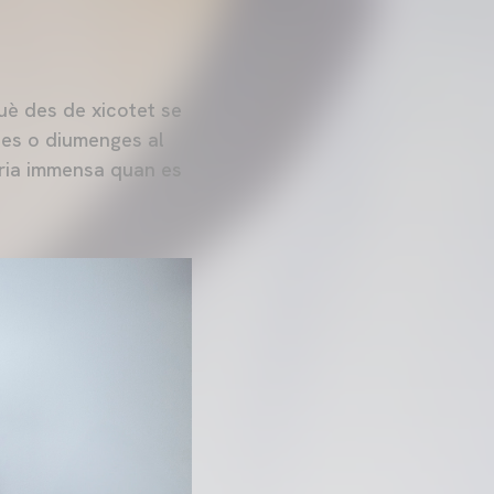
uè des de xicotet se
btes o diumenges al
gria immensa quan es