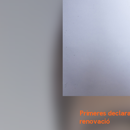
Primeres declara
renovació