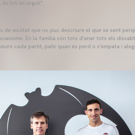
i, és tot un orgull”.
es de xicotet que no puc descriure el que se sent perq
ncianisme. En la família són tots d'anar tots els dissa
eure cada partit, patir quan es perd o s'empata i ale