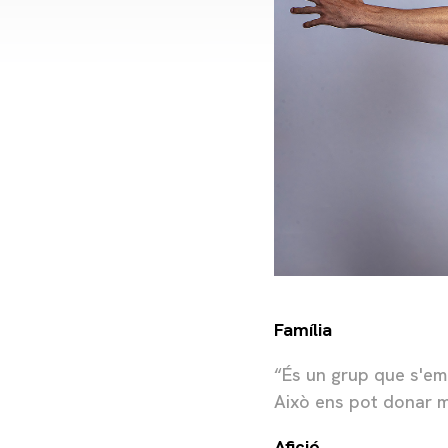
Família
“És un grup que s'emp
Això ens pot donar m
Afició