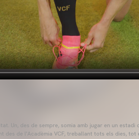
litat. Un, des de sempre, somia amb jugar en un estad
nt des de l'Acadèmia VCF, treballant tots els dies, tot