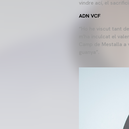
vindre ací, el sacrific
ADN VCF
“Ho he viscut tant d
m'ha inculcat el vale
Camp de Mestalla a v
guanya”.