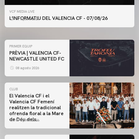
PRIMER EQUIP
VCF MEDIA LIVE
ENTRENAMENT DEL VALENCIA CF 7/8/2026
L'INFORMATIU DEL VALENCIA CF - 07/08/26
07 agosto 2026
07 agosto 2026
PRIMER EQUIP
PRÈVIA | VALENCIA CF-
NEWCASTLE UNITED FC
08 agosto 2026
CLUB
El Valencia CF i el
Valencia CF Femení
realitzen la tradicional
ofrenda floral a la Mare
de Déu dels
07 agosto 2026
Desamparats