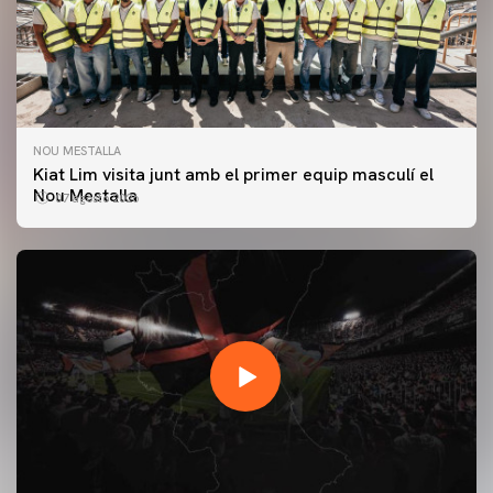
NOU MESTALLA
Kiat Lim visita junt amb el primer equip masculí el
Nou Mestalla
07 agosto 2026