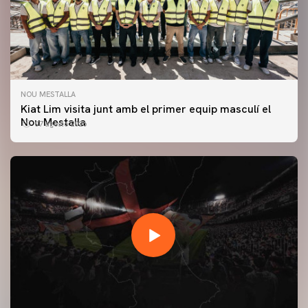
NOU MESTALLA
Kiat Lim visita junt amb el primer equip masculí el
Nou Mestalla
07 agosto 2026