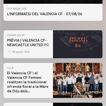
PRIMER EQUIP
VCF MEDIA LIVE
ENTRENAMENT DEL VALENCIA CF 7/8/2026
L'INFORMATIU DEL VALENCIA CF - 07/08/26
07 agosto 2026
07 agosto 2026
PRIMER EQUIP
PRÈVIA | VALENCIA CF-
NEWCASTLE UNITED FC
08 agosto 2026
CLUB
El Valencia CF i el
Valencia CF Femení
realitzen la tradicional
ofrenda floral a la Mare
de Déu dels
07 agosto 2026
Desamparats