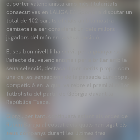
el porter valencianista amb més titularitats
consecutives en
LALIGA
EA
Sports, a disputar un
total de 102 partits oficials amb la nostra
camiseta i a ser considerat un dels millors
jugadors del món en la seua posició.
El seu bon nivell li ha servit per a guanyar-se
l'afecte del valencianisme i per a brillar amb la
seua selecció, destacant per mèrits propis com
una de les sensacions de la passada Eurocopa,
competició en la qual va rebre el premi al millor
futbolista del partit de Geòrgia davant la
República Txeca.
Giorgi, per tant, continuarà estant als ordes de
Rubén
Baraja
al costat dels quals han sigut els
seus companys durant les últimes tres