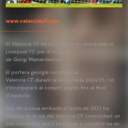
www.valenciacf.com
El Valencia
CF
ha aconseguit un acord amb el
Liverpool FC per al traspàs
de
Giorgi
Mamardashvili.
El portera georgià romandrà al
Valencia
CF
durant la temporada 2024-25 i no
s'incorporarà al conjunt anglés fins al final
d'aquesta.
Des de la seua arribada a l'estiu de 2021 ha
crescut de la mà del Valencia
CF
consolidant un
bon rendiment que li ha portat a convertir-se en