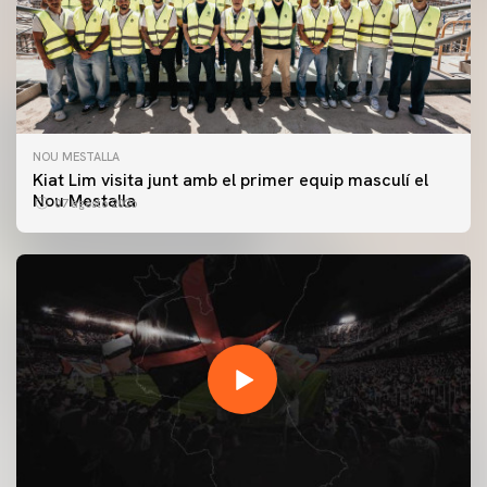
NOU MESTALLA
Kiat Lim visita junt amb el primer equip masculí el
Nou Mestalla
07 agosto 2026