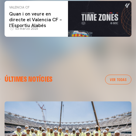
VALENCIA CF
Quan i on veure en
directe el Valencia CF –
l’Esportiu Alabés
03 marzo 2026
PRIMER EQUIP
ÚLTIMES NOTÍCIES
MESTALLA 📍
VER TODAS
08 agosto 2026