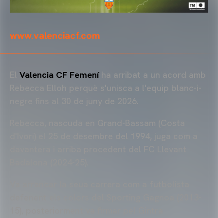
www.valenciacf.com
El
Valencia CF Femení
ha arribat a un acord amb
Rebecca Elloh perquè s'unisca a l'equip blanc-i-
negre fins al 30 de juny de 2026.
Rebecca, nascuda en Grand-Bassam (Costa
d'Ivori) el 25 de desembre del 1994, juga com a
davantera i arriba procedent del FC Llevant
Badalona (2024-25).
Va arrancar la seua carrera com a futbolista
defenent els colors del Sporting Gagnoa (2013-
15), posteriorment va firmar pel Gintra