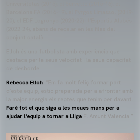
Universitetas (2015), el Servette (2015-16), el
Barcelona FA (2016-19), el Pyrgos Limassol (2019-
20), el EDF Logronyo (2020-22) i l'Esportiu Alabés
(2022-24), abans de recalar en les files del
conjunt català.
Elloh és una futbolista amb experiència que
destaca per la seua velocitat i la seua capacitat
de desborde.
Rebecca Elloh
: “Em fa molt feliç formar part
d'este equip, estic preparada per a afrontar amb
la major energia els reptes que tenim per davant.
Faré tot el que siga a les meues mans per a
ajudar l'equip a tornar a Lliga
F. Amunt Valencia!”