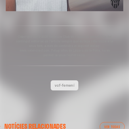
Copyright 2013-2025 Valencia Club de Futbol. Es permet l'ús del
contingut editorial de l'article sempre que es faça referència a la
seua font, a més de contindre el següent enllaç:
www.valenciacf.com. Fotografies de Lázaro de la Peña, no es
permet la seua reutilització.
vcf-femení
NOTÍCIES RELACIONADES
VER TODAS