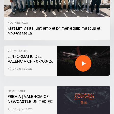
NOU MESTALLA
Kiat Lim visita junt amb el primer equip masculí el
Nou Mestalla
07 agosto 2026
VCF MEDIA LIVE
L'INFORMATIU DEL
VALENCIA CF - 07/08/26
PRIMER EQUIP
ENTRENAMENT DEL VALENCIA CF 7/8/2026
07 agosto 2026
07 agosto 2026
PRIMER EQUIP
PRÈVIA | VALENCIA CF-
NEWCASTLE UNITED FC
08 agosto 2026