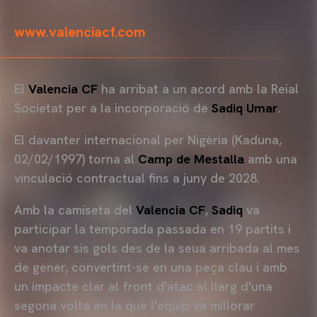
www.valenciacf.com
El
Valencia CF
ha arribat a un acord amb la Reial
Societat per a la incorporació de
Sadiq Umar
.
El davanter internacional per Nigèria (Kaduna,
02/02/1997) torna al
Camp de Mestalla
amb una
vinculació contractual fins a juny de 2028.
Amb la camiseta del
Valencia CF
,
Sadiq
va
participar la temporada passada en 19 partits i
va anotar sis gols des de la seua arribada al mes
de gener, convertint-se en una peça clau i amb
un impacte clar al front d'atac al llarg d'una
segona volta en la que l'equip va millorar