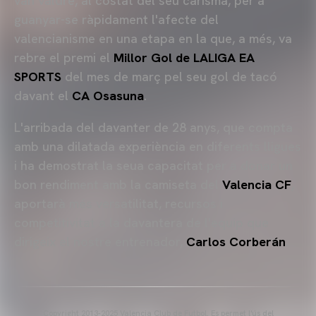
van valdre, al costat del seu carisma, per a
guanyar-se ràpidament l'afecte del
valencianisme en una etapa en la que, a més, va
rebre el premi el
Millor Gol de LALIGA EA
SPORTS
del mes de març pel seu gol de tacó
davant el
CA Osasuna
.
L'arribada del davanter de 28 anys, que compta
amb una dilatada experiència en diferents lligues
i ha demostrat la seua capacitat per a donar un
bon rendiment amb la camiseta del
Valencia CF
,
aportarà més versatilitat, recursos i
competitivitat a la davantera de l'equip que
dirigeix el nostre entrenador,
Carlos Corberán
.
Copyright 2013-2025 Valencia Club de Futbol. Es permet l'ús del