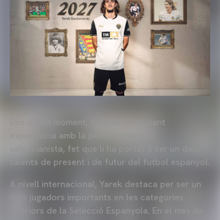
Des d'eixe moment, ha anat acumulant
experiència amb la primera plantilla
valencianista, fet que li ha portat a ser un dels
talents de present i de futur del futbol espanyol.
A nivell internacional, Yarek destaca per ser un
dels jugadors importants en les categories
inferiors de la Selecció Espanyola. En el mes de