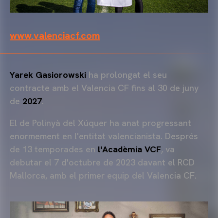
www.valenciacf.com
Yarek Gasiorowski
ha prolongat el seu
contracte amb el Valencia CF fins al 30 de juny
de
2027
.
El de Polinyà del Xúquer ha anat progressant
enormement en l'entitat valencianista. Després
de 13 temporades en
l'Acadèmia VCF
, va
debutar el 7 d'octubre de 2023 davant el RCD
Mallorca, amb el primer equip del Valencia CF.