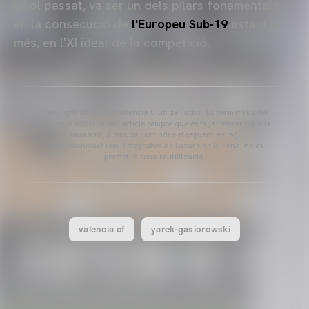
juliol passat, va ser un dels pilars fonamentals
en la consecució de
l'Europeu Sub-19
estant, a
més, en l'XI ideal de la competició.
Copyright 2013-2025 Valencia Club de Futbol. Es permet l'ús del
contingut editorial de l'article sempre que es faça referència a la
seua font, a més de contindre el següent enllaç:
www.valenciacf.com. Fotografies de Lázaro de la Peña, no es
permet la seua reutilització.
valencia cf
yarek-gasiorowski