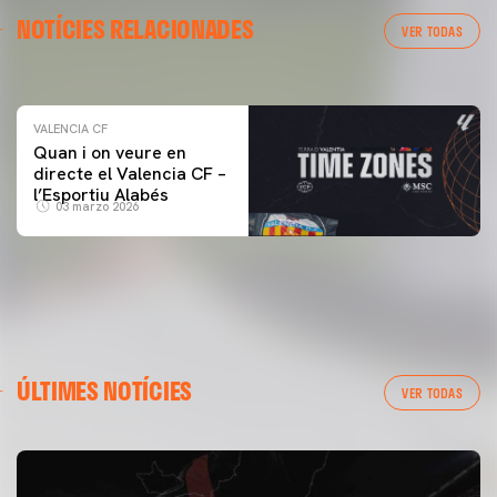
VALENCIA CF
NOTÍCIES RELACIONADES
ENTRENAMENT DEL VALENCIA CF 04/03/26
VER TODAS
04 marzo 2026
VALENCIA CF
Quan i on veure en
directe el Valencia CF –
l’Esportiu Alabés
03 marzo 2026
ÚLTIMES NOTÍCIES
VER TODAS