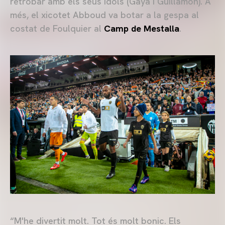
retrobar amb els seus ídols (Gayà i Guillamón). A
més, el xicotet Abboud va botar a la gespa al
costat de Foulquier al
Camp de Mestalla
.
“M'he divertit molt. Tot és molt bonic. Els