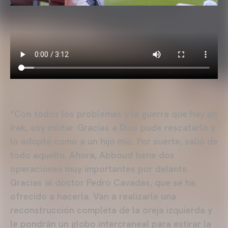
“Con todos los problemas y la guerra que hay en
Irak, soy militar. Gracias a Dios pude rescatarlo y
lo adopté como a un hijo mío. Por suerte, salió de
todo aquello. Ahora, Abboud tiene dos
operaciones muy importantes por delante.
Gracias al doctor Pedro Cavadas, que se ha
ofrecido a hacerla. Van a realizarle una
reconstrucción completa de la oreja izquierda y
le pondrán un globo intercraneal para estirar la