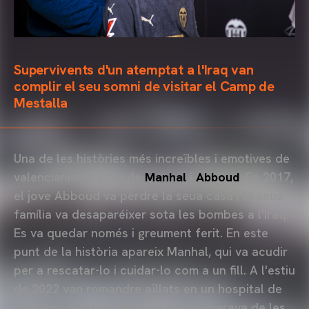
Supervivents d'un atemptat a l'Iraq van
complir el seu somni de visitar el Camp de
Mestalla
Una de les històries més increïbles i emotives de
valencianisme és la de
Manhal
i
Abboud
. En 2017,
el jove Abboud va perdre la seua casa i la seua
família va desaparéixer sota les bombes a l'Iraq.
Es va quedar només i greument ferit. En este
punt de la història apareix Manhal, qui va acudir
per a rescatar-lo i cuidar-lo com a un fill. A l'estiu
de 2022 van romandre aïllats en un hospital de
Jordània mentres Abboud es recuperava de les