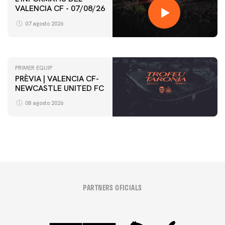
VALENCIA CF - 07/08/26
PRIMER EQUIP
ENTRENAMENT DEL VALENCIA CF 7/8/2026
07 agosto 2026
07 agosto 2026
PRIMER EQUIP
PRÈVIA | VALENCIA CF-
NEWCASTLE UNITED FC
08 agosto 2026
PARTNERS OFICIALS