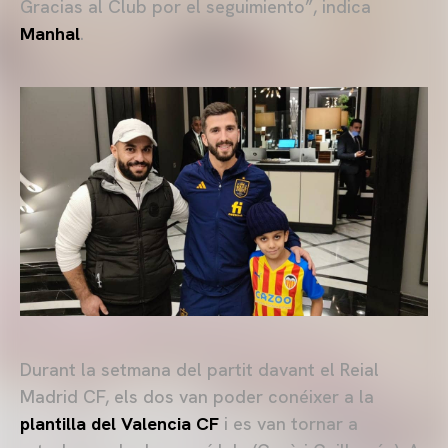
Gracias al Club por el seguimiento”, indica
Manhal
.
Durant la setmana del partit davant el Reial
Madrid CF, els dos van poder conéixer a la
plantilla del Valencia CF
i es van tornar a