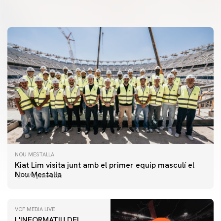
08 agosto 2026
NOU MESTALLA
Kiat Lim visita junt amb el primer equip masculí el
Nou Mestalla
07 agosto 2026
VCF MEDIA LIVE
L'INFORMATIU DEL