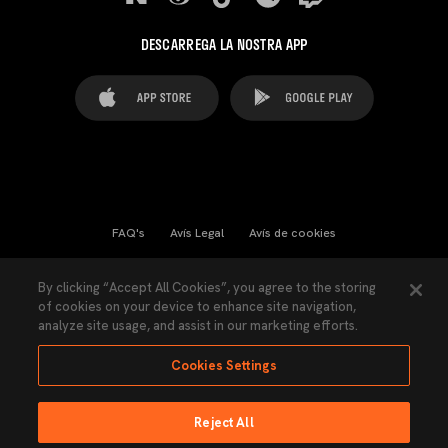
DESCARREGA LA NOSTRA APP
FAQ's
Avís Legal
Avís de cookies
Cookies Settings
Contactes
Premsa
By clicking “Accept All Cookies”, you agree to the storing
of cookies on your device to enhance site navigation,
Llei de Transparència
Política de Privacitat
analyze site usage, and assist in our marketing efforts.
Accessibilitat
Cookies Settings
Reject All
Ninguna parte de esta página puede ser reproducida sin el permiso del Valencia