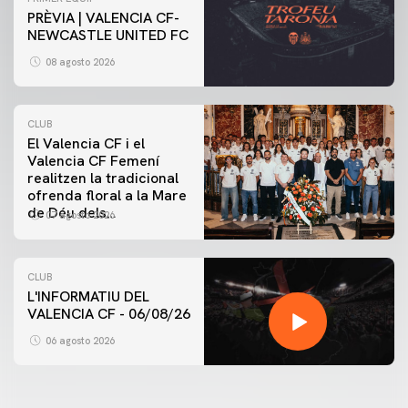
PRÈVIA | VALENCIA CF-
NEWCASTLE UNITED FC
08 agosto 2026
CLUB
El Valencia CF i el
Valencia CF Femení
realitzen la tradicional
ofrenda floral a la Mare
de Déu dels
07 agosto 2026
Desamparats
CLUB
L'INFORMATIU DEL
VALENCIA CF - 06/08/26
06 agosto 2026