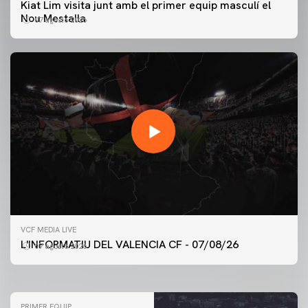
Kiat Lim visita junt amb el primer equip masculí el
Nou Mestalla
07 agosto 2026
PRIMER EQUIP
VCF MEDIA LIVE
ENTRENAMENT DEL VALENCIA CF 7/8/2026
L'INFORMATIU DEL VALENCIA CF - 07/08/26
07 agosto 2026
07 agosto 2026
PRIMER EQUIP