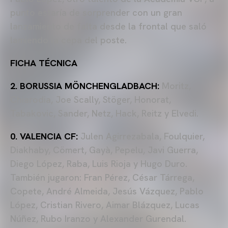
punto estaría de sorprender con un gran
lanzamiento de falta desde la frontal que saló
lamiendo la cepa del poste.
FICHA TÉCNICA
2. BORUSSIA MÖNCHENGLADBACH:
Moritz,
Chiarodia, Joe Scally, Stöger, Honorat,
Tabakovic, Sander, Netz, Hack, Reitz y Elvedi.
0. VALENCIA CF:
Julen Agirrezabala, Foulquier,
Diakhaby, Cömert, Gayà, Pepelu, Javi Guerra,
Diego López, Raba, Luis Rioja y Hugo Duro.
También jugaron: Fran Pérez, César Tárrega,
Copete, André Almeida, Jesús Vázquez, Pablo
López, Cristian Rivero, Aimar Blázquez, Lucas
Núñez, Rubo Iranzo y Alexander Gurendal.