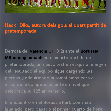
Hack i Diks, autors dels gols al quart partit de
pretemporada
Derrota del
Valencia CF
(0-2) ante el
Borussia
Mönchengladbach
en el cuarto partido de
pretemporada, un nuevo test en el que al margen
del resultado el equipo sigue cargando las
piernas y adquiriendo automatismos para el
inicio de la competición ante un rival que
celebraba su 125 aniversario.
El encuentro en el Borussia Park comenzó
igualado, pero pasado el primer cuarto de hora