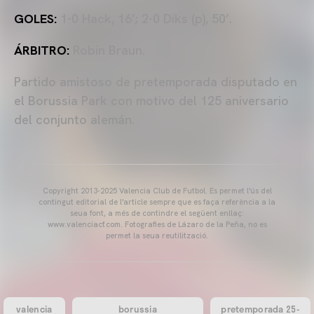
GOLES:
1-0 Hack, 16’; 2-0 Diks (p), 50’.
ÁRBITRO:
Robin Braun.
Partido amistoso de pretemporada disputado en
el Borussia Park con motivo del 125 aniversario
del conjunto alemán.
Copyright 2013-2025 Valencia Club de Futbol. Es permet l'ús del
contingut editorial de l'article sempre que es faça referència a la
seua font, a més de contindre el següent enllaç:
www.valenciacf.com. Fotografies de Lázaro de la Peña, no es
permet la seua reutilització.
valencia
borussia
pretemporada 25-