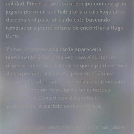
calidad. Primero, lanzaba al equipo con una gran
jugada personal que habilitaría a Luis Rioja en la
derecha y el pase atrás de este buscando
rematador a punto estuvo de encontrar a Hugo
Duro.
Y unos instantes más tarde aparecería
nuevamente Raba, esta vez para ejecutar un
disparo desde fuera del área que a punto estuvo
de sorprender al portero, pero en el último
instante el balón salió por encima del travesaño.
Tras esta acción de peligro y un cabezazo
posterior de Cömert que detendría el
guardameta, el partido se marcharía al
descanso.
Tras el paso por vestuarios tuvo lugar un primer