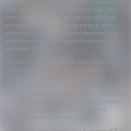
acercamiento de Hugo Duro, pero su disparo fue
a las manos de Moritz, guardameta rival. Tras
esta acción de peligro, que parecía indicar un
prometedor inicio de segunda parte, el árbitro
señalaría penalti a favor de los alemanes, que
anotarían en el 50’ el segundo tanto por
mediación de Diks (2-0).
En torno a la hora de partido el protagonismo
sería para Copete, que debutaría como
valencianista formando pareja con César
Tárrega en el centro de la defensa, y minutos
mas tarde debutaría el delantero de la Academia
VCF Aimar Blázquez, que la temporada pasada
fue uno de los máximos goleadores de su
categoría, en sustitución de Hugo Duro.
Pablo López, otro talento de la Academia VCF, a