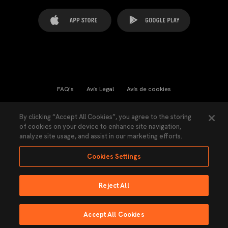
FAQ's
Avís Legal
Avís de cookies
Cookies Settings
Contactes
Premsa
By clicking “Accept All Cookies”, you agree to the storing
of cookies on your device to enhance site navigation,
Llei de Transparència
Política de Privacitat
analyze site usage, and assist in our marketing efforts.
Accessibilitat
Cookies Settings
Reject All
Ninguna parte de esta página puede ser reproducida sin el permiso del Valencia
CF © 2026 Valencia CF.
Accept All Cookies
Fet per Lobo