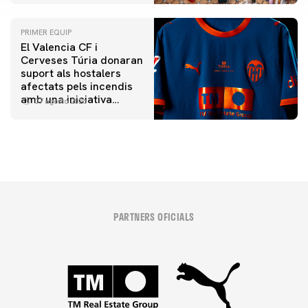
PRIMER EQUIP
El Valencia CF i
Cerveses Túria donaran
suport als hostalers
afectats pels incendis
amb una iniciativa
07 agosto 2026
especial al Trofeu
Taronja
PARTNERS OFICIALS