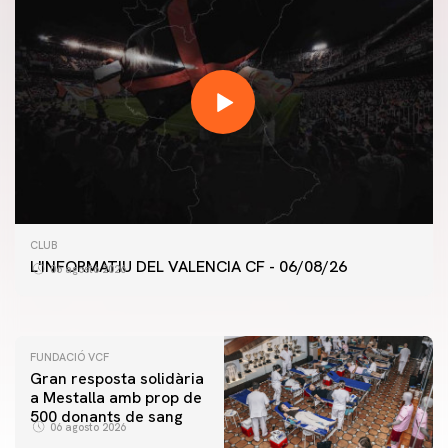
PRIMER EQUIP
CLUB
ENTRENAMENT DEL VALENCIA CF 6/8/2026
L'INFORMATIU DEL VALENCIA CF - 06/08/26
06 agosto 2026
06 agosto 2026
FUNDACIÓ VCF
Gran resposta solidària
a Mestalla amb prop de
500 donants de sang
06 agosto 2026