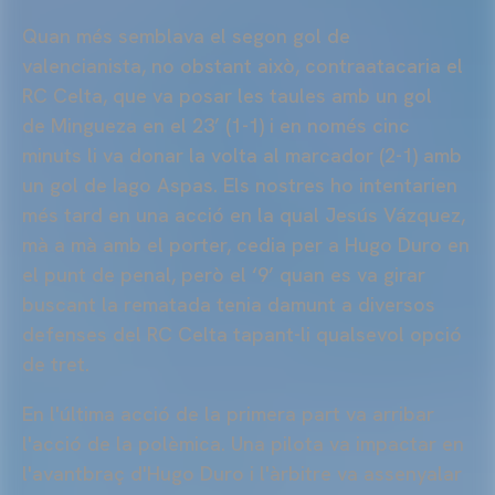
Quan més semblava el segon gol de
valencianista, no obstant això, contraatacaria el
RC Celta, que va posar les taules amb un gol
de
Mingueza
en el 23’ (1-1) i en només cinc
minuts li va donar la volta al marcador (2-1) amb
un gol de Iago
Aspas. Els nostres ho intentarien
més tard en una acció en la qual Jesús Vázquez,
mà a mà amb el porter, cedia per a Hugo
Duro
en
el punt de penal, però el ‘9’ quan es va girar
buscant la rematada tenia damunt a diversos
defenses del RC Celta tapant-li qualsevol opció
de tret.
En l'última acció de la primera part va arribar
l'acció de la polèmica. Una pilota va impactar en
l'avantbraç d'Hugo
Duro
i l'àrbitre va assenyalar