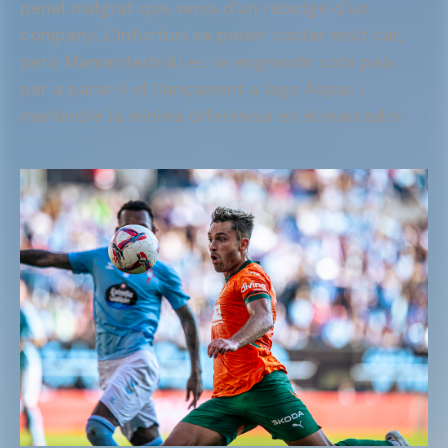
penal malgrat que venia d'un rebutge d'un
company. L'infortuni va poder costar molt car,
però
Mamardashvili
es va engrandir sota pals
per a parar-li el llançament a Iago
Aspas
i
mantindre la mínima diferència en el marcador.