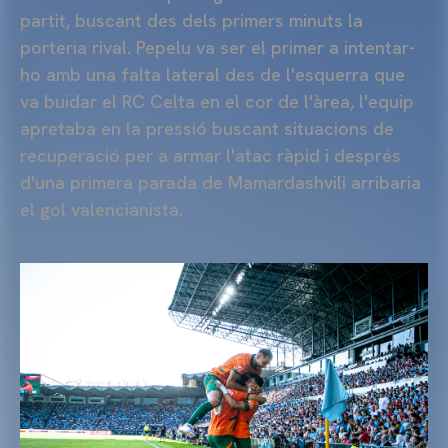
partit, buscant des dels primers minuts la
porteria rival.
Pepelu
va ser el primer a intentar-
ho amb una falta lateral des de l'esquerra que
va buidar el RC Celta en el cor de l'àrea, l'equip
apretaba en la pressió buscant situacions de
recuperació per a armar l'atac ràpid i després
d'una primera parada de
Mamardashvili
arribaria
el gol valencianista.