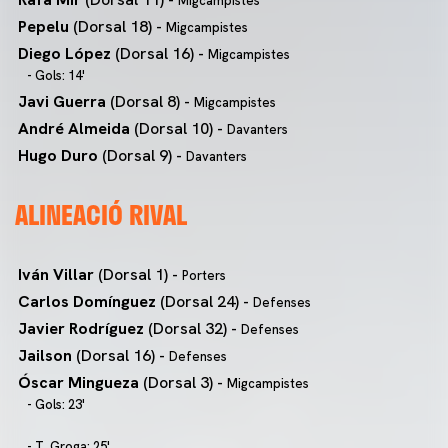
Migcampistes
Pepelu
(Dorsal 18) -
Migcampistes
Diego López
(Dorsal 16) -
Migcampistes
- Gols: 14'
Javi Guerra
(Dorsal 8) -
Migcampistes
André Almeida
(Dorsal 10) -
Davanters
Hugo Duro
(Dorsal 9) -
Davanters
ALINEACIÓ RIVAL
Iván Villar
(Dorsal 1) -
Porters
Carlos Domínguez
(Dorsal 24) -
Defenses
Javier Rodríguez
(Dorsal 32) -
Defenses
Jailson
(Dorsal 16) -
Defenses
Óscar Mingueza
(Dorsal 3) -
Migcampistes
- Gols: 23'
- T. Groga: 25'