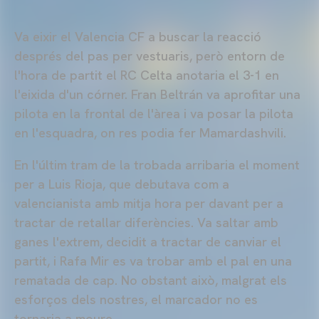
Va eixir el Valencia
CF
a buscar la reacció
després del pas per vestuaris, però entorn de
l'hora de partit el RC Celta anotaria el 3-1 en
l'eixida d'un córner. Fran Beltrán va aprofitar una
pilota en la frontal de l'àrea i va posar la pilota
en l'esquadra, on res podia fer
Mamardashvili.
En l'últim tram de la trobada arribaria el moment
per a Luis Rioja, que debutava com a
valencianista amb mitja hora per davant per a
tractar de retallar diferències. Va saltar amb
ganes l'extrem, decidit a tractar de canviar el
partit, i Rafa Mir es va trobar amb el pal en una
rematada de cap. No obstant això, malgrat els
esforços dels nostres, el marcador no es
tornaria a moure.