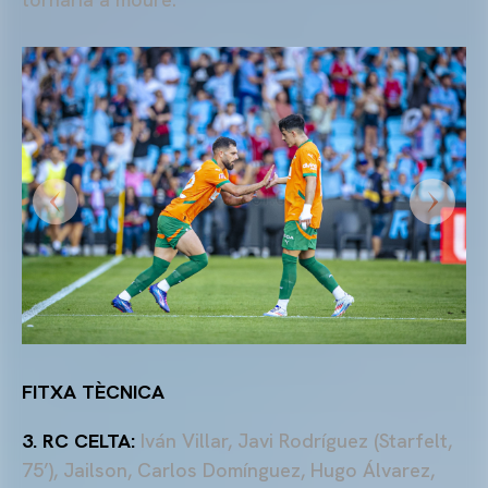
FITXA TÈCNICA
3. RC CELTA:
Iván Villar, Javi Rodríguez (Starfelt,
75’), Jailson, Carlos Domínguez, Hugo Álvarez,