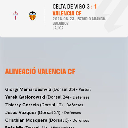
CELTA DE VIGO 3
: 1
VALENCIA CF
2024-08-23 - ESTADIO ABANCA-
BALAÍDOS
LALIGA
ALINEACIÓ VALENCIA CF
Giorgi Mamardashvili
(Dorsal 25) -
Porters
Yarek Gasiorowski
(Dorsal 24) -
Defenses
Thierry Correia
(Dorsal 12) -
Defenses
Jesús Vázquez
(Dorsal 21) -
Defenses
Cristhian Mosquera
(Dorsal 3) -
Defenses
Rafa Mir
(Dorsal 11) -