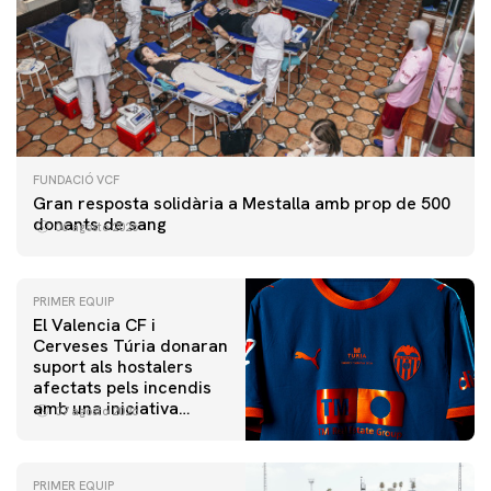
FUNDACIÓ VCF
Gran resposta solidària a Mestalla amb prop de 500
donants de sang
06 agosto 2026
PRIMER EQUIP
El Valencia CF i
Cerveses Túria donaran
suport als hostalers
afectats pels incendis
amb una iniciativa
07 agosto 2026
especial al Trofeu
Taronja
PRIMER EQUIP