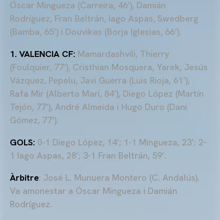
Óscar Mingueza (Carreira, 46’), Damián
Rodríguez, Fran Beltrán, Iago Aspas, Swedberg
(Bamba, 65’) i Douvikas (Borja Iglesias, 66’).
1. VALENCIA CF:
Mamardashvili, Thierry
(Foulquier, 77’), Cristhian Mosquera, Yarek, Jesús
Vázquez, Pepelu, Javi Guerra (Luis Rioja, 61’),
Rafa Mir (Alberto Marí, 84’), Diego López (Martín
Tejón, 77’), André Almeida i Hugo Duro (Dani
Gómez, 77’).
GOLS:
0-1 Diego López, 14’; 1-1 Mingueza, 23’; 2-
1 Iago Aspas, 28’; 3-1 Fran Beltrán, 59’.
Àrbitre
: José L.
Munuera
Montero (C. Andalús).
Va amonestar a Óscar
Mingueza
i Damián
Rodríguez.