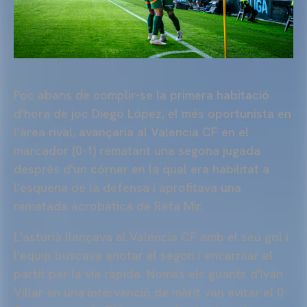
Poc abans de complir-se la primera habitació
d'hora de joc Diego López, el més oportunista en
l'àrea rival, avançaria al Valencia
CF
en el
marcador (0-1) rematant una segona jugada
després d'un córner en la qual era habilitat a
l'esquena de la defensa i aprofitava una
rematada acrobàtica de Rafa Mir.
L'asturià llançava al Valencia
CF
amb el seu gol i
l'equip buscava anotar el segon i encarrilar el
partit per la via ràpida. Només els guants d'Iván
Villar en una intervenció de mèrit van evitar el 0-