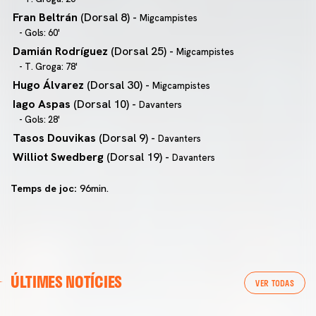
Fran Beltrán
(Dorsal 8) -
Migcampistes
- Gols: 60'
Damián Rodríguez
(Dorsal 25) -
Migcampistes
- T. Groga: 78'
Hugo Álvarez
(Dorsal 30) -
Migcampistes
Iago Aspas
(Dorsal 10) -
Davanters
- Gols: 28'
Tasos Douvikas
(Dorsal 9) -
Davanters
Williot Swedberg
(Dorsal 19) -
Davanters
Temps de joc:
96min.
ÚLTIMES NOTÍCIES
VER TODAS