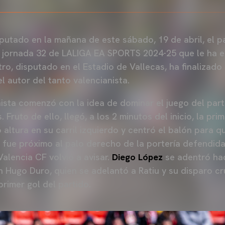
putado en la mañana de este sábado, 19 de abril, el p
a jornada 32 de LALIGA EA SPORTS 2024-25 que le ha 
tro, disputado en el Estadio de Vallecas, ha finalizado
l autor del tanto valencianista.
nista comenzó con la idea de dominar el juego del par
 Fruto de ello, llegó, a los 2 minutos del inicio, la pr
 altura en su carril izquierdo y centró el balón para 
 fue próximo al palo derecho de la portería defendida
alencia CF volvió a avisar.
Diego López
se adentró hac
n Hugo Duro, quien se adelantó a Ratiu y su disparo c
primer gol del partido.