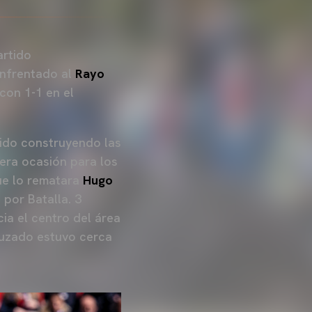
artido
enfrentado al
Rayo
 con 1-1 en el
tido construyendo las
imera ocasión para los
que lo rematara
Hugo
 por Batalla. 3
ia el centro del área
ruzado estuvo cerca