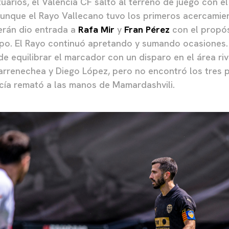
uarios, el Valencia CF saltó al terreno de juego con el
aunque el Rayo Vallecano tuvo los primeros acercamien
erán dio entrada a
Rafa Mir
y
Fran Pérez
con el propós
uipo. El Rayo continuó apretando y sumando ocasiones
de equilibrar el marcador con un disparo en el área ri
rrenechea y Diego López, pero no encontró los tres p
rcía remató a las manos de Mamardashvili.