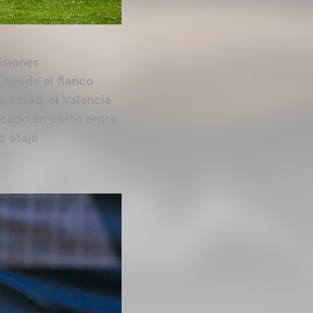
asiones
l desde el flanco
 mitad, el Valencia
acado en corto entre
o atajó