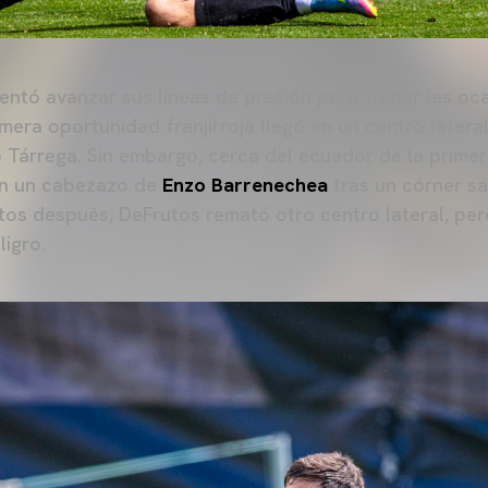
tentó avanzar sus líneas de presión para frenar las oc
imera oportunidad franjirroja llegó en un centro latera
Tárrega. Sin embargo, cerca del ecuador de la primera
con un cabezazo de
Enzo Barrenechea
tras un córner s
utos después, DeFrutos remató otro centro lateral, per
ligro.