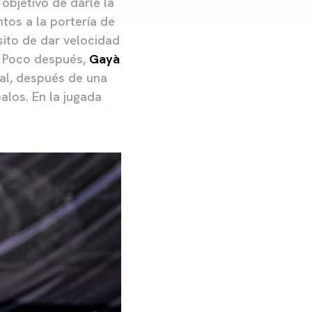
 objetivo de darle la
tos a la portería de
ito de dar velocidad
. Poco después,
Gayà
val, después de una
alos. En la jugada