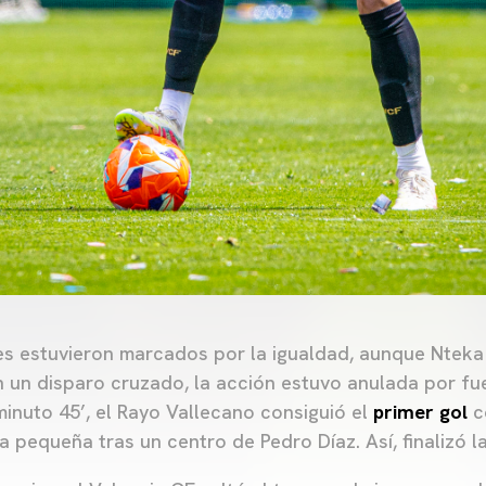
es estuvieron marcados por la igualdad, aunque Nteka
on un disparo cruzado, la acción estuvo anulada por fu
minuto 45’, el Rayo Vallecano consiguió el
primer gol
c
 pequeña tras un centro de Pedro Díaz. Así, finalizó l