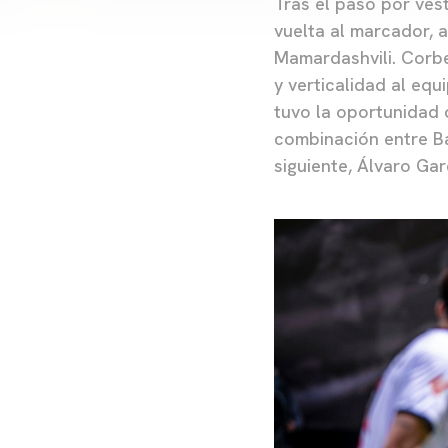
Tras el paso por vest
vuelta al marcador, 
Mamardashvili. Corb
y verticalidad al eq
tuvo la oportunidad 
combinación entre Ba
siguiente, Álvaro Ga