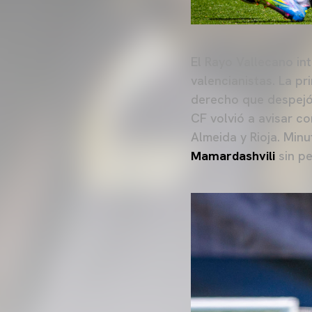
El Rayo Vallecano in
valencianistas. La pr
derecho que despejó 
CF volvió a avisar 
Almeida y Rioja. Min
Mamardashvili
sin pe