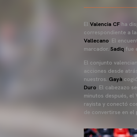
El
Valencia CF
ha dis
correspondiente a l
Vallecano
. El encuen
marcador.
Sadiq
fue e
El conjunto valencia
acciones desde atrás.
nuestros.
Gayà
cogió
Duro
. El cabezazo se
minutos después, el V
rayista y conectó co
de convertirse en el 