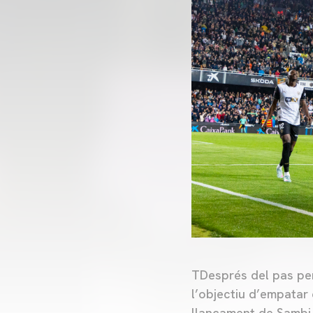
TDesprés del pas per 
l’objectiu d’empatar
llançament de Sambi 