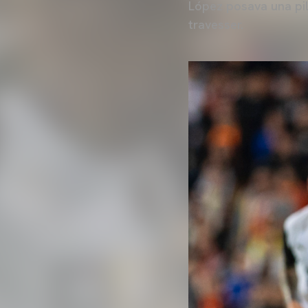
López posava una pil
travesser.