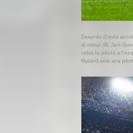
Després d’esta acció,
al minut 48. Javi Gu
rebia la pilota a l’e
Nyland amb una pilota