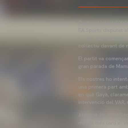
Gran victòria del Val
EA Sports disputat a
triomf valencianista 
col·lectiu davant de 
El partit va comença
gran parada de Mamar
Els nostres ho inten
una primera part amb
en què Gayà, claramen
intervenció del VAR, 
Al minut 28, el VAR to
minuts més tard el V