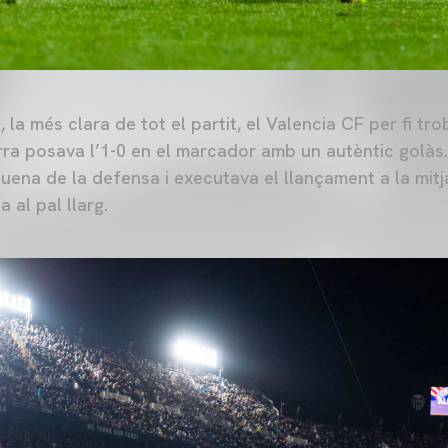
 la més clara de tot el partit, el Valencia CF per fi t
erra posava l’1-0 en el marcador amb un autèntic golàs
squena de la defensa i executava el llançament a la mitj
 al pal llarg.