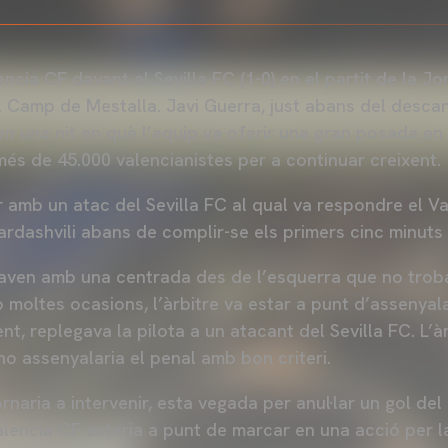
encia CF davant el Sevilla FC (1-0) en el partit de la 
l Camp de Mestalla. Javi Guerra, just abans del descan
en una nit en què l’equip va oferir una gran posada en 
més de 45.000 valencianistes per a continuar creixent.
r amb un atac del Sevilla FC al qual va respondre el 
dashvili abans de complir-se els primers cinc minuts 
taven amb una centrada des de l’esquerra que no trob
 moltes ocasions, l’àrbitre va estar a punt d’assenyal
t, replegava la pilota a un atacant del Sevilla FC. L’à
no assenyalaria el penal amb bon criteri.
rnaria a intervenir, esta vegada per anul·lar un gol del 
alencia CF estaria a punt de marcar en una acció per l