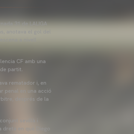
Jornada 31 de LALIGA
s, anotava el gol del
escena a nivell
Valencia CF amb una
de partit.
ava rematador i, en
ar penal en una acció
rbitre, després de la
conjunt sevillà i
a dreta en què Diego