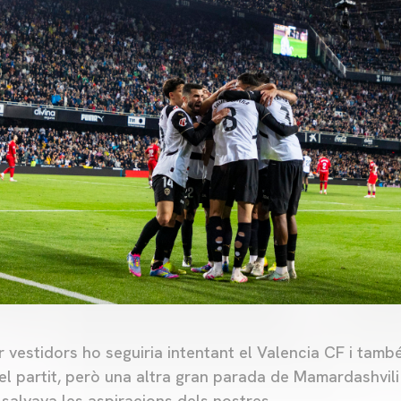
vestidors ho seguiria intentant el Valencia CF i també
 el partit, però una altra gran parada de Mamardashvil
salvava les aspiracions dels nostres.