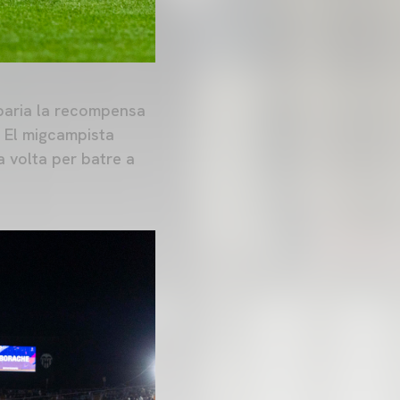
robaria la recompensa
. El migcampista
a volta per batre a