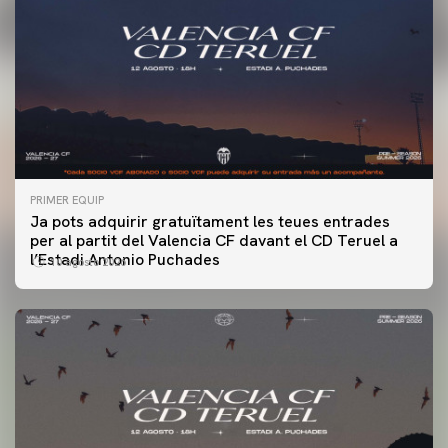
PRIMER EQUIP
Ja pots adquirir gratuïtament les teues entrades
per al partit del Valencia CF davant el CD Teruel a
l’Estadi Antonio Puchades
10 agosto 2026