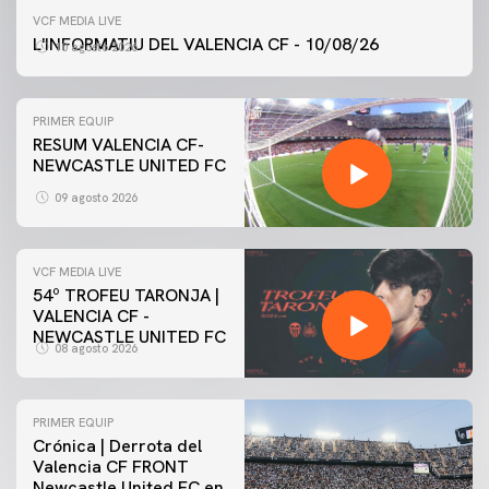
VCF MEDIA LIVE
L'INFORMATIU DEL VALENCIA CF - 10/08/26
10 agosto 2026
PRIMER EQUIP
RESUM VALENCIA CF-
NEWCASTLE UNITED FC
09 agosto 2026
VCF MEDIA LIVE
54º TROFEU TARONJA |
VALENCIA CF -
NEWCASTLE UNITED FC
08 agosto 2026
PRIMER EQUIP
Crónica | Derrota del
Valencia CF FRONT
Newcastle United FC en