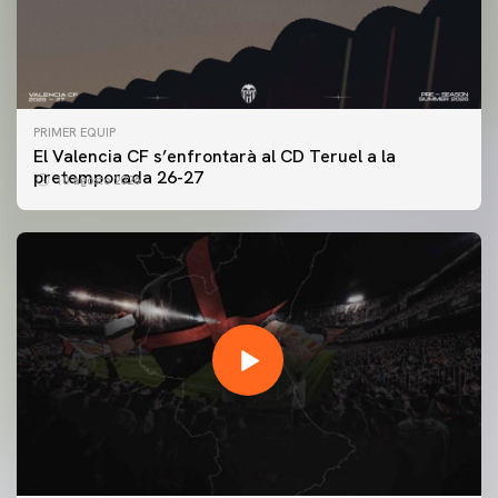
PRIMER EQUIP
El Valencia CF s’enfrontarà al CD Teruel a la
pretemporada 26-27
10 agosto 2026