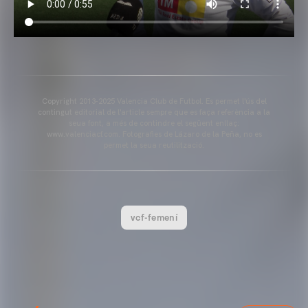
Copyright 2013-2025 Valencia Club de Futbol. Es permet l'ús del
contingut editorial de l'article sempre que es faça referència a la
seua font, a més de contindre el següent enllaç:
www.valenciacf.com. Fotografies de Lázaro de la Peña, no es
permet la seua reutilització.
vcf-femení
VCF FEMENÍ