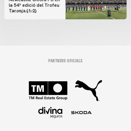
la 54ª edició del Trofeu
Taronja (1-2)
08 agosto 2026
PARTNERS OFICIALS