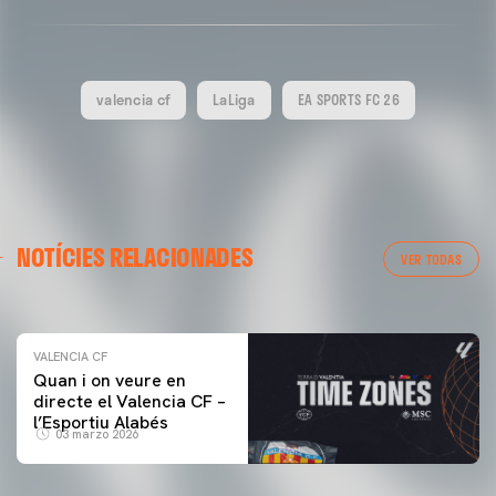
valencia cf
LaLiga
EA SPORTS FC 26
VALENCIA CF
NOTÍCIES RELACIONADES
ENTRENAMENT DEL VALENCIA CF 04/03/26
VER TODAS
04 marzo 2026
VALENCIA CF
Quan i on veure en
directe el Valencia CF –
l’Esportiu Alabés
03 marzo 2026