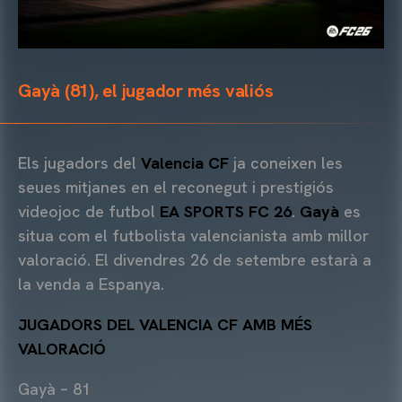
Gayà (81), el jugador més valiós
Els jugadors del
Valencia CF
ja coneixen les
seues mitjanes en el reconegut i prestigiós
videojoc de futbol
EA SPORTS FC 26
.
Gayà
es
situa com el futbolista valencianista amb millor
valoració. El divendres 26 de setembre estarà a
la venda a Espanya.
JUGADORS DEL VALENCIA CF AMB MÉS
VALORACIÓ
Gayà – 81