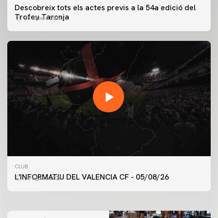
Descobreix tots els actes previs a la 54a edició del
Trofeu Taronja
06 agosto 2026
PRIMER EQUIP
CLUB
ENTRENAMENT DEL VALENCIA CF 5/8/2026
L'INFORMATIU DEL VALENCIA CF - 05/08/26
05 agosto 2026
05 agosto 2026