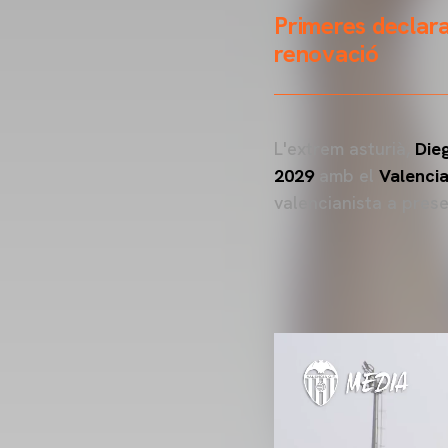
Primeres declara
renovació
L'extrem asturià,
Die
2029
amb el
Valenci
valencianista a presen