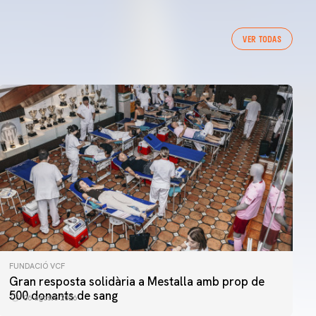
VER TODAS
FUNDACIÓ VCF
Gran resposta solidària a Mestalla amb prop de
500 donants de sang
06 agosto 2026