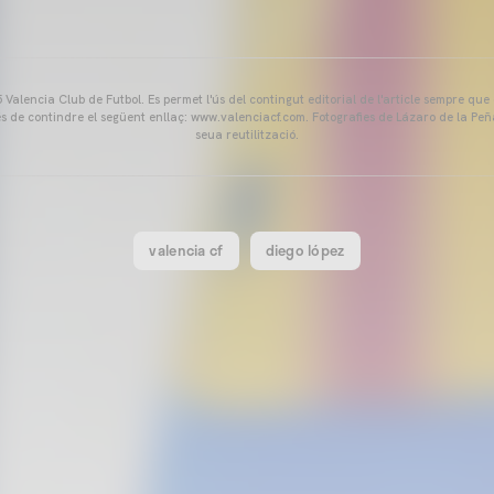
Valencia Club de Futbol. Es permet l'ús del contingut editorial de l'article sempre que
és de contindre el següent enllaç: www.valenciacf.com. Fotografies de Lázaro de la Peñ
seua reutilització.
valencia cf
diego lópez