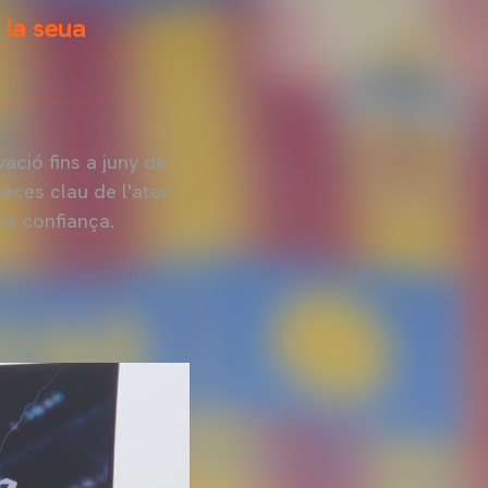
 la seua
ació fins a juny de
eces clau de l'atac
 la confiança.