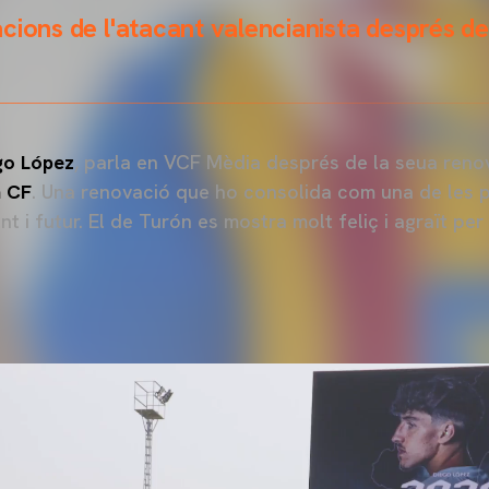
cions de l'atacant valencianista després de
go López
, parla en VCF Mèdia després de la seua renov
a CF
. Una renovació que ho consolida com una de les p
t i futur. El de Turón es mostra molt feliç i agraït per