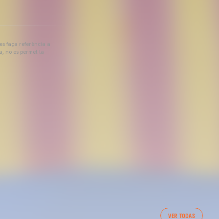
 es faça referència a
a, no es permet la
VER TODAS