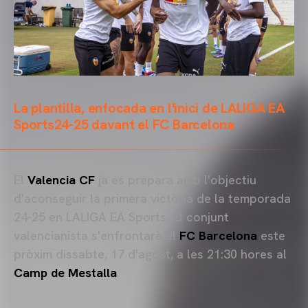
La plantilla, enfocada en l'inici de LALIGA EA
Sports24-25 davant el FC Barcelona
El
Valencia CF
ja es prepara amb l'objectiu
d'aconseguir la primera victòria de la temporada
24-25 en LALIGA EA Sports. El conjunt
valencianista s'enfrontarà al
FC Barcelona
este
pròxim dissabte, 17 d'agost, a les 21:30 hores al
Camp de Mestalla
.