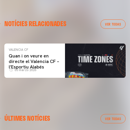
VALENCIA CF
NOTÍCIES RELACIONADES
ENTRENAMENT DEL VALENCIA CF 04/03/26
VER TODAS
04 marzo 2026
VALENCIA CF
Quan i on veure en
directe el Valencia CF –
l’Esportiu Alabés
03 marzo 2026
ÚLTIMES NOTÍCIES
VER TODAS