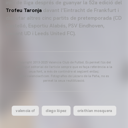
inici de lliga després de guanyar la 52a edició del
Trofeu Taronja
davant l’Eintracht de Frankfurt i
disputar altres cinc partits de pretemporada (CD
Castelló, Esportiu Alabés, PSV Eindhoven,
Llevant UD i Leeds United FC).
Copyright 2013-2025 Valencia Club de Futbol. Es permet l'ús del
contingut editorial de l'article sempre que es faça referència a la
seua font, a més de contindre el següent enllaç:
www.valenciacf.com. Fotografies de Lázaro de la Peña, no es
permet la seua reutilització.
valencia cf
diego lópez
cristhian mosquera