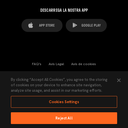
DESCARREGA LA NOSTRA APP
FAQ's
Avís Legal
Avís de cookies
Cookies Settings
Contactes
Premsa
By clicking “Accept All Cookies”, you agree to the storing
of cookies on your device to enhance site navigation,
Llei de Transparència
Política de Privacitat
analyze site usage, and assist in our marketing efforts.
Accessibilitat
Cookies Settings
Reject All
Ninguna parte de esta página puede ser reproducida sin el permiso del Valencia