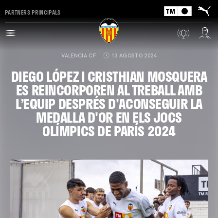
PARTNERS PRINCIPALS
VALENCIA CF
13 AGOSTO 2024
DIEGO LÓPEZ I CRISTHIAN MOSQUERA
ES REINCORPOREN AL TREBALL AMB
L’EQUIP DESPRÉS D'ACONSEGUIR LA
MEDALLA D'OR EN ELS JOCS
OLÍMPICS DE PARÍS 2024