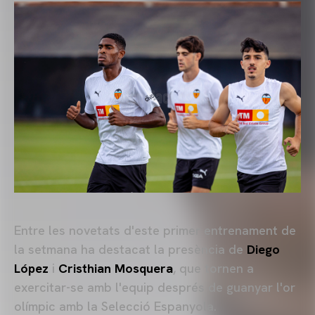
Entre les novetats d'este primer entrenament de
la setmana ha destacat la presència de
Diego
López
i
Cristhian Mosquera
, que tornen a
exercitar-se amb l'equip després de guanyar l'or
olímpic amb la Selecció Espanyola.