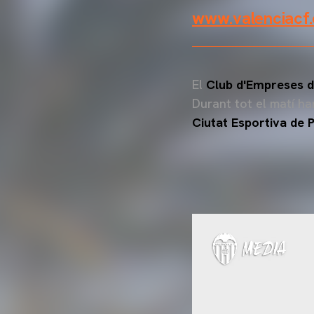
www.valenciacf
El
Club d'Empreses d
Durant tot el matí h
Ciutat Esportiva de 