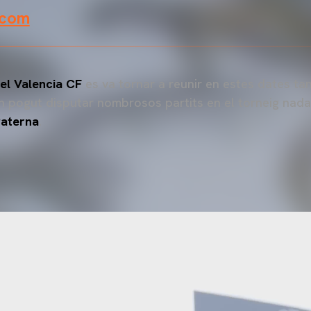
.com
el Valencia CF
es va tornar a reunir en estes dates ta
an pogut disputar nombrosos partits en el torneig nada
Paterna
.