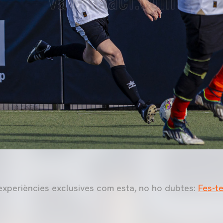
n experiències exclusives com esta, no ho dubtes:
Fes-te