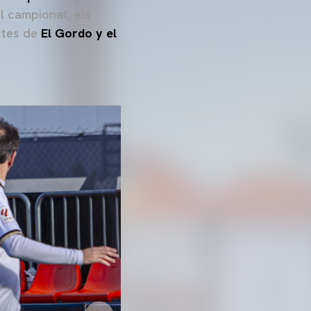
el campionat, els
ctes de
El Gordo y el