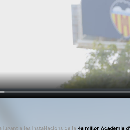
 jugant a les instal·lacions de la
4a millor Acadèmia d