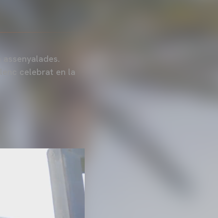
n assenyalades.
lenc celebrat en la