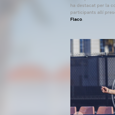
ha destacat per la co
participants allí pr
Flaco
.