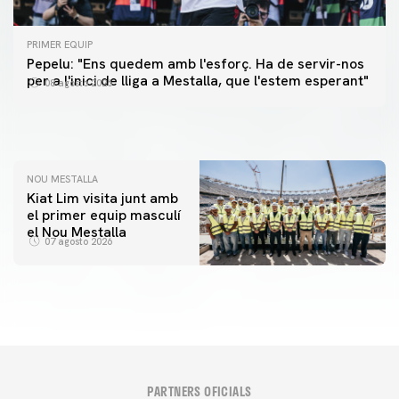
PRIMER EQUIP
PRIMER EQUIP
Pepelu: "Ens quedem amb l'esforç. Ha de servir-nos
📸 #ValenciaNUFC
PRIMER EQUIP
per a l'inici de lliga a Mestalla, que l'estem esperant"
08 agosto 2026
MESTALLA 📍
08 agosto 2026
08 agosto 2026
NOU MESTALLA
Kiat Lim visita junt amb
el primer equip masculí
el Nou Mestalla
07 agosto 2026
PARTNERS OFICIALS