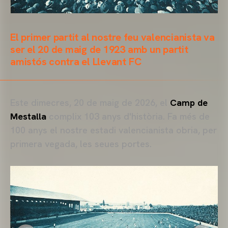
El primer partit al nostre feu valencianista va
ser el 20 de maig de 1923 amb un partit
amistós contra el Llevant FC
Este dimecres, 20 de maig de 2026, el
Camp de
Mestalla
complix 103 anys d'història. Fa més de
100 anys el nostre estadi valencianista obria, per
primera vegada, les seues portes.