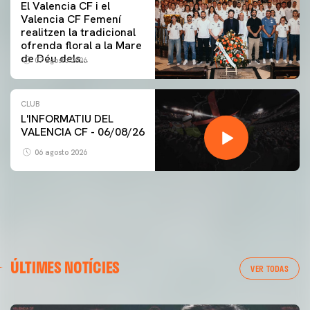
El Valencia CF i el
Valencia CF Femení
realitzen la tradicional
ofrenda floral a la Mare
de Déu dels
07 agosto 2026
Desamparats
CLUB
L'INFORMATIU DEL
VALENCIA CF - 06/08/26
06 agosto 2026
ÚLTIMES NOTÍCIES
VER TODAS