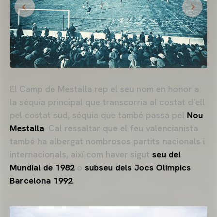
El Camp de Mestalla rep el seu nom en honor a
la séquia principal que transcorria al costat d'ell
pel costat sud, séquia que també passa pel
Nou
Mestalla
. Cal ressaltar que el feu valencianista
també ha albergat nombrosos partits nacionals i
internacionals, així com haver sigut
seu del
Mundial de 1982
o
subseu dels Jocs Olímpics
Barcelona 1992
.