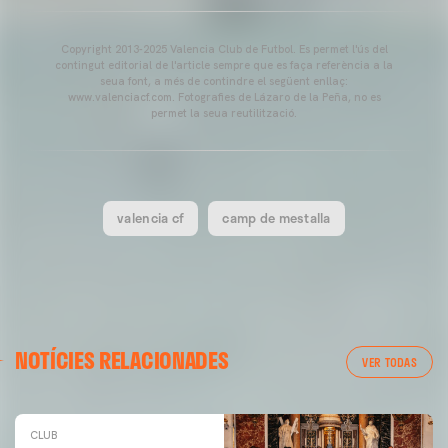
Copyright 2013-2025 Valencia Club de Futbol. Es permet l'ús del
contingut editorial de l'article sempre que es faça referència a la
seua font, a més de contindre el següent enllaç:
www.valenciacf.com. Fotografies de Lázaro de la Peña, no es
permet la seua reutilització.
valencia cf
camp de mestalla
NOTÍCIES RELACIONADES
VER TODAS
CLUB