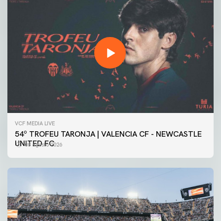
VCF MEDIA LIVE
54º TROFEU TARONJA | VALENCIA CF - NEWCASTLE
UNITED FC
08 agosto 2026