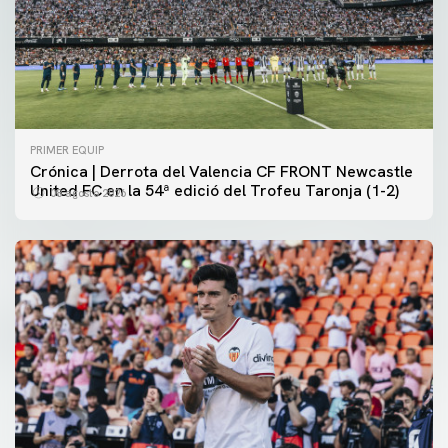
PRIMER EQUIP
Crónica | Derrota del Valencia CF FRONT Newcastle
United FC en la 54ª edició del Trofeu Taronja (1-2)
08 agosto 2026