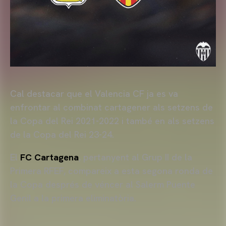
Cal destacar que el Valencia CF ja es va
enfrontar al combinat cartagener als setzens de
la Copa del Rei 2021-2022 i també en als setzens
de la Copa del Rei 23-24.
El
FC Cartagena
, pertanyent al Grup II de la
Primera RFEF, compareix a esta segona ronda de
la Copa després de véncer al Salerm Puente
Genil a la primera eliminatòria.