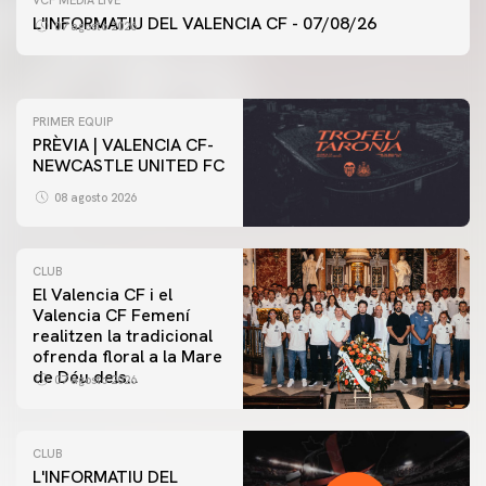
ENTRENAMENT DEL VALENCIA CF 7/8/2026
L'INFORMATIU DEL VALENCIA CF - 07/08/26
07 agosto 2026
07 agosto 2026
PRIMER EQUIP
PRÈVIA | VALENCIA CF-
NEWCASTLE UNITED FC
08 agosto 2026
CLUB
El Valencia CF i el
Valencia CF Femení
realitzen la tradicional
ofrenda floral a la Mare
de Déu dels
07 agosto 2026
Desamparats
CLUB
L'INFORMATIU DEL