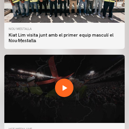
NOU MESTALLA
Kiat Lim visita junt amb el primer equip masculí el
Nou Mestalla
07 agosto 2026
PRIMER EQUIP
VCF MEDIA LIVE