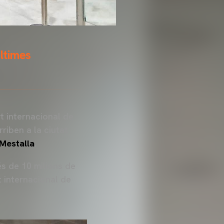
ltimes
rt internacional de
riben a la ciutat
Mestalla
.
s de 10 milions de
 internacional de