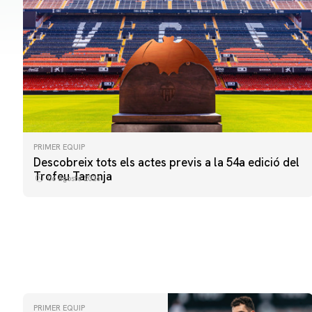
PRIMER EQUIP
Descobreix tots els actes previs a la 54a edició del
Trofeu Taronja
06 agosto 2026
PRIMER EQUIP