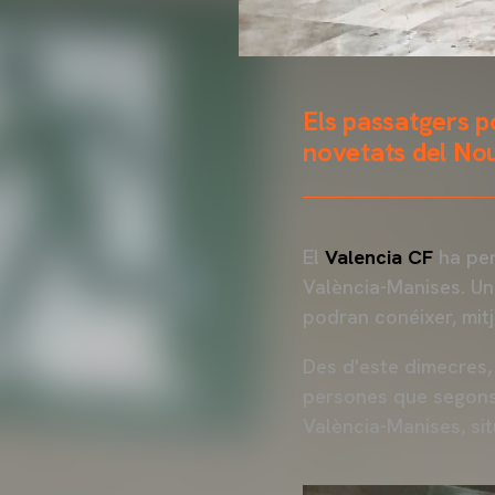
Els passatgers p
novetats del No
El
Valencia CF
ha per
València-Manises. Un
podran conéixer, mit
Des d'este dimecres,
persones que segons 
València-Manises, sit