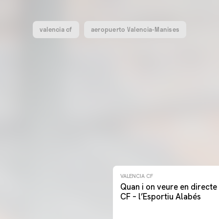
valencia cf
aeropuerto Valencia-Manises
VALENCIA CF
Quan i on veure en directe 
CF – l’Esportiu Alabés