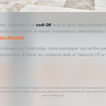
ades disposen d'un
codi QR
amb el qual cada persona té
ions per a viure al màxim l'experiència valencianista,
Nou Mestalla
.
l moment de l'aterratge, cada passatger que arribe per
oportunitat d'entrar en contacte amb el Valencia CF a 
Valencia Club de Futbol. Es permet l'ús del contingut editorial de l'article sempre que
és de contindre el següent enllaç: www.valenciacf.com. Fotografies de Lázaro de la Peñ
seua reutilització.