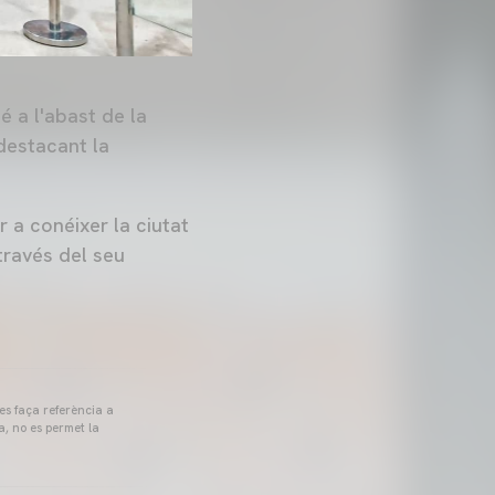
 a l'abast de la
 destacant la
 a conéixer la ciutat
través del seu
 es faça referència a
a, no es permet la