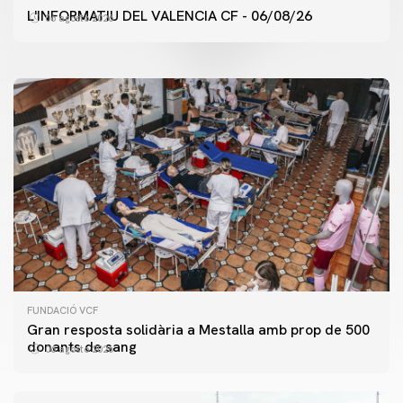
ENTRENAMENT DEL VALENCIA CF 6/8/2026
L'INFORMATIU DEL VALENCIA CF - 06/08/26
06 agosto 2026
06 agosto 2026
FUNDACIÓ VCF
Gran resposta solidària a Mestalla amb prop de 500
donants de sang
06 agosto 2026