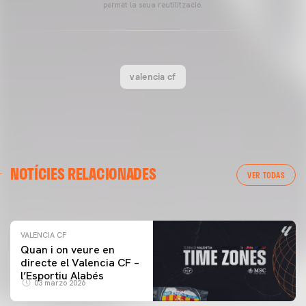
permet la seua reutilització.
valencia cf
VALENCIA CF
NOTÍCIES RELACIONADES
ENTRENAMENT DEL VALENCIA CF 04/03/26
VER TODAS
04 marzo 2026
VALENCIA CF
Quan i on veure en
directe el Valencia CF –
l’Esportiu Alabés
03 marzo 2026