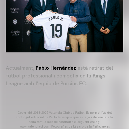
Actualment,
Pablo Hernández
està retirat del
futbol professional i competix en la Kings
League amb l'equip de Porcins FC.
Copyright 2013-2025 Valencia Club de Futbol. Es permet l'ús del
contingut editorial de l'article sempre que es faça referència a la
seua font, a més de contindre el següent enllaç:
www.valenciacf.com. Fotografies de Lázaro de la Peña, no es