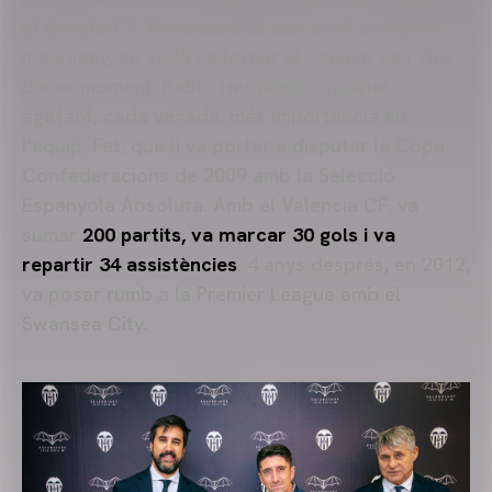
al Getafe CF. Després d'un any en el combinat
madrileny, en 2008 va tornar al conjunt xe i, des
d'eixe moment, Pablo Hernández va anar
agafant, cada vegada, més importància en
l'equip. Fet, que li va portar a disputar la Copa
Confederacions de 2009 amb la Selecció
Espanyola Absoluta. Amb el Valencia CF, va
sumar
200 partits, va marcar 30 gols i va
repartir 34 assistències
. 4 anys després, en 2012,
va posar rumb a la Premier League amb el
Swansea City.