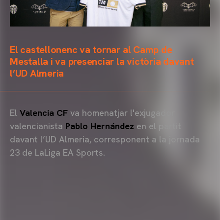
El castellonenc va tornar al Camp de
Mestalla i va presenciar la victòria davant
l’UD Almeria
El
Valencia CF
va homenatjar l'exjugador
valencianista
Pablo Hernández
en el partit
davant l’UD Almeria, corresponent a la jornada
23 de LaLiga EA Sports.