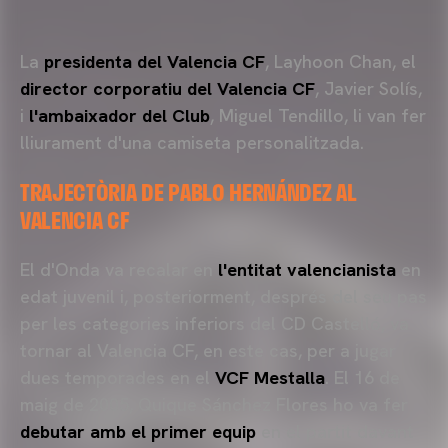
La
presidenta del Valencia CF
, Layhoon Chan, el
director corporatiu del Valencia CF
, Javier Solís,
i
l'ambaixador del Club
, Miguel Tendillo, li van fer
lliurament d'una camiseta personalitzada.
TRAJECTÒRIA DE PABLO HERNÁNDEZ AL
VALENCIA CF
El d'Onda va recalar en
l'entitat valencianista
en
edat juvenil i, posteriorment, després del seu pas
per les categories inferiors del CD Castelló, va
tornar al Valencia CF, en este cas, per a jugar
dues temporades en el
VCF Mestalla
. El 16 de
maig de 2005, Quique Sánchez Flores ho va fer
debutar amb el primer equip
en el partit davant