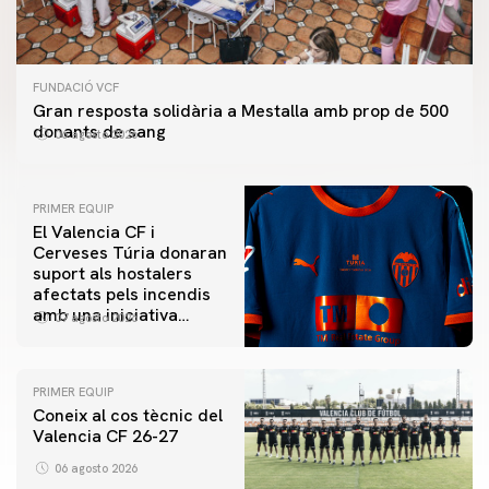
FUNDACIÓ VCF
Gran resposta solidària a Mestalla amb prop de 500
donants de sang
06 agosto 2026
PRIMER EQUIP
El Valencia CF i
Cerveses Túria donaran
suport als hostalers
afectats pels incendis
amb una iniciativa
07 agosto 2026
especial al Trofeu
Taronja
PRIMER EQUIP
Coneix al cos tècnic del
Valencia CF 26-27
06 agosto 2026