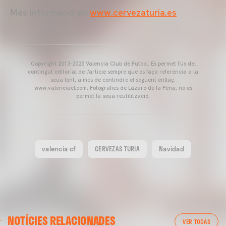
Més informació en
www.cervezaturia.es
Copyright 2013-2025 Valencia Club de Futbol. Es permet l'ús del
contingut editorial de l'article sempre que es faça referència a la
seua font, a més de contindre el següent enllaç:
www.valenciacf.com. Fotografies de Lázaro de la Peña, no es
permet la seua reutilització.
valencia cf
CERVEZAS TURIA
Navidad
VALENCIA CF
NOTÍCIES RELACIONADES
ENTRENAMENT DEL VALENCIA CF 04/03/26
VER TODAS