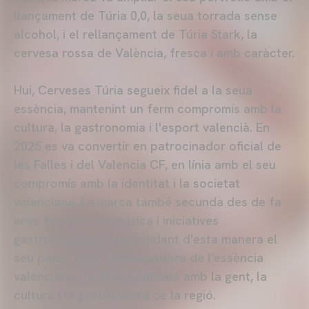
llançament de Túria 0,0, la seua torrada sense
alcohol, i el rellançament de Túria Stark, la
cervesa rossa de València, fresca i amb caràcter.
Hui, Cerveses Túria segueix fidel a la seua
essència, mantenint un ferm compromís amb la
cultura, la gastronomia i l'esport valencià. En
2025 es va convertir en patrocinador oficial de
les Falles i del Valencia CF, en línia amb el seu
compromís amb la identitat i la societat
valenciana. La marca també secunda des de fa
anys festivals de música i iniciatives
gastronòmiques, consolidant d'esta manera el
seu paper com a ambaixadora de l'essència
valenciana i la seua connexió amb la gent, la
cultura i la gastronomia de la regió.