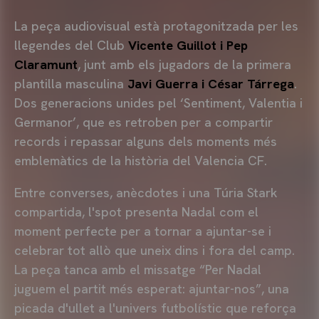
La peça audiovisual està protagonitzada per les
llegendes del Club
Vicente Guillot i Pep
Claramunt
, junt amb els jugadors de la primera
plantilla masculina
Javi Guerra i César Tárrega
.
Dos generacions unides pel ‘Sentiment, Valentia i
Germanor’, que es retroben per a compartir
records i repassar alguns dels moments més
emblemàtics de la història del Valencia CF.
Entre converses, anècdotes i una Túria Stark
compartida, l'spot presenta Nadal com el
moment perfecte per a tornar a ajuntar-se i
celebrar tot allò que uneix dins i fora del camp.
La peça tanca amb el missatge “Per Nadal
juguem el partit més esperat: ajuntar-nos”, una
picada d'ullet a l'univers futbolístic que reforça