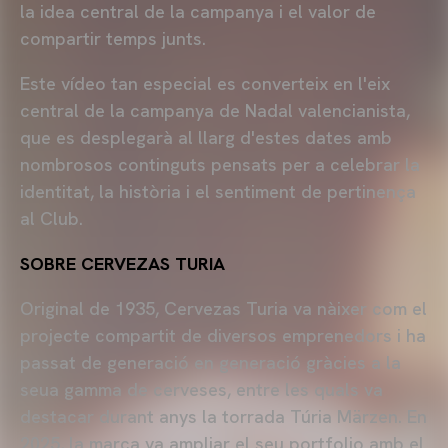
la idea central de la campanya i el valor de
compartir temps junts.
Este vídeo tan especial es converteix en l'eix
central de la campanya de Nadal valencianista,
que es desplegarà al llarg d'estes dates amb
nombrosos continguts pensats per a celebrar la
identitat, la història i el sentiment de pertinença
al Club.
SOBRE CERVEZAS TURIA
Original de 1935, Cervezas Turia va nàixer com el
projecte compartit de diversos emprenedors i ha
passat de generació en generació gràcies a la
seua gamma de cerveses, entre les quals va
destacar durant anys la torrada Túria Märzen. En
2025, la marca va ampliar el seu portfolio amb el