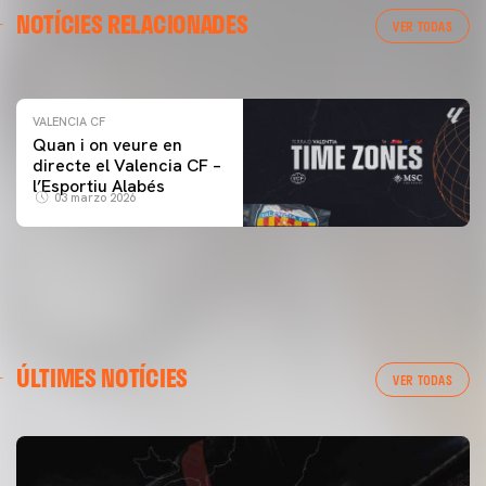
NOTÍCIES RELACIONADES
ENTRENAMENT DEL VALENCIA CF 04/03/26
VER TODAS
04 marzo 2026
VALENCIA CF
Quan i on veure en
directe el Valencia CF –
l’Esportiu Alabés
03 marzo 2026
ÚLTIMES NOTÍCIES
VER TODAS