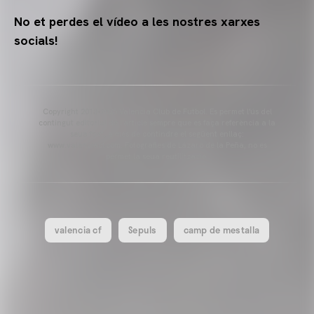
No et perdes el vídeo a les nostres xarxes
socials!
Copyright 2013-2025 Valencia Club de Futbol. Es permet l'ús del
contingut editorial de l'article sempre que es faça referència a la
seua font, a més de contindre el següent enllaç:
www.valenciacf.com. Fotografies de Lázaro de la Peña, no es
permet la seua reutilització.
valencia cf
Sepuls
camp de mestalla
VALENCIA CF