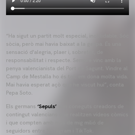
“Ha sigut un partit molt especial, inoblidable. Sóc
sòcia, però mai havia baixat a la gespa. És una
sensació d'alegria, plaer i, sobretot, de
responsabilitat i respecte. Sempre vinc amb la
penya valencianista del Port de Sagunt. Vindre al
Camp de Mestalla ho és tot, em dona molta vida.
Mai havia esperat açò que he viscut hui”, conta
Pepa Soto.
Els germans
‘Sepuls’
són coneguts creadors de
contingut valencians que realitzen vídeos còmics
i que compten amb més de mig milió de
seguidors entre Instagram i TikTok.