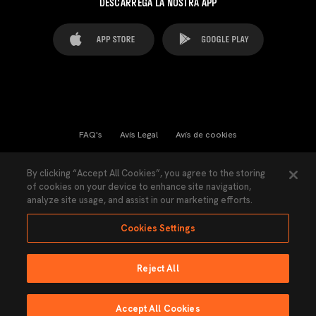
DESCARREGA LA NOSTRA APP
FAQ's
Avís Legal
Avís de cookies
Cookies Settings
Contactes
Premsa
By clicking “Accept All Cookies”, you agree to the storing
of cookies on your device to enhance site navigation,
Llei de Transparència
Política de Privacitat
analyze site usage, and assist in our marketing efforts.
Accessibilitat
Cookies Settings
Reject All
Ninguna parte de esta página puede ser reproducida sin el permiso del Valencia
CF © 2026 Valencia CF.
Accept All Cookies