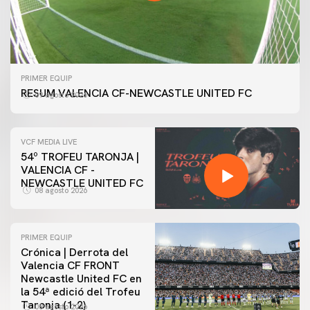
PRIMER EQUIP
RESUM VALENCIA CF-NEWCASTLE UNITED FC
09 agosto 2026
VCF MEDIA LIVE
54º TROFEU TARONJA |
VALENCIA CF -
NEWCASTLE UNITED FC
08 agosto 2026
PRIMER EQUIP
Crónica | Derrota del
Valencia CF FRONT
Newcastle United FC en
la 54ª edició del Trofeu
Taronja (1-2)
08 agosto 2026