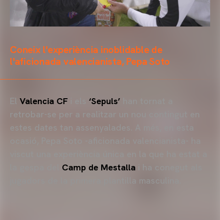
Coneix l'experiència inoblidable de
l'aficionada valencianista, Pepa Soto
El
Valencia CF
i els
‘Sepuls’
han tornat a
retrobar-se per a realitzar un nou contingut en
estes dates tan assenyalades. A més, en esta
ocasió, Pepa Soto -aficionada valencianista- ha
viscut una experiència única en la que ha estat a
la gespa del
Camp de Mestalla
i ha conegut als
jugadors de la primera plantilla masculina.