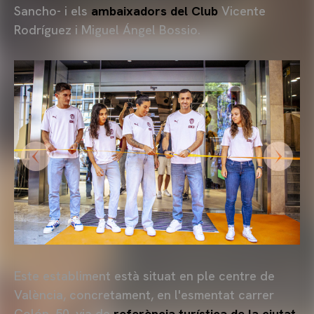
Sancho- i els
ambaixadors del Club
Vicente
Rodríguez i Miguel Ángel Bossio.
Este establiment està situat en ple centre de
València, concretament, en l'esmentat carrer
Colón, 50, via de
referència turística de la ciutat