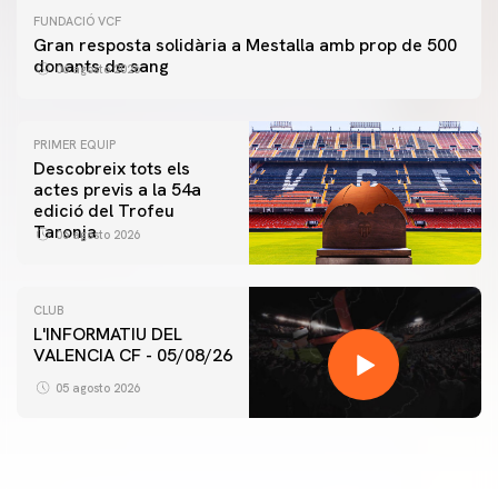
FUNDACIÓ VCF
Gran resposta solidària a Mestalla amb prop de 500
donants de sang
06 agosto 2026
PRIMER EQUIP
Descobreix tots els
actes previs a la 54a
edició del Trofeu
Taronja
06 agosto 2026
CLUB
L'INFORMATIU DEL
VALENCIA CF - 05/08/26
PRIMER EQUIP
ENTRENAMENT DEL VALENCIA CF 5/8/2026
05 agosto 2026
05 agosto 2026