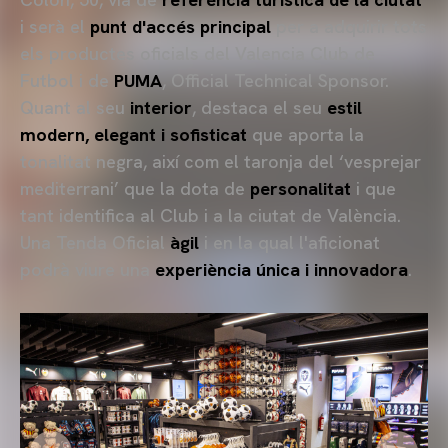
i serà el
punt d'accés principal
per a adquirir tots
els productes oficials del Valencia Club de
Futbol i de
PUMA
, Official Technical Sponsor.
Quant al seu
interior
, destaca el seu
estil
modern, elegant i sofisticat
que aporta la
tonalitat negra, així com el taronja del ‘vesprejar
mediterrani’ que la dota de
personalitat
i que
tant identifica al Club i a la ciutat de València.
Una Tenda Oficial
àgil
i en la qual l'aficionat
podrà viure una
experiència única i innovadora
.