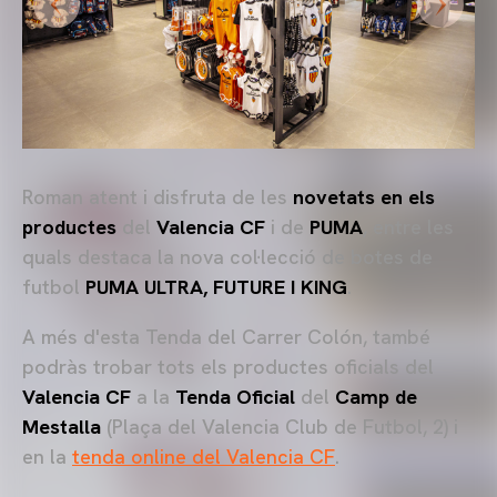
Roman atent i disfruta de les
novetats en els
productes
del
Valencia CF
i de
PUMA
, entre les
quals destaca la nova col·lecció de botes de
futbol
PUMA ULTRA, FUTURE I KING
.
A més d'esta Tenda del Carrer Colón, també
podràs trobar tots els productes oficials del
Valencia CF
a la
Tenda Oficial
del
Camp de
Mestalla
(Plaça del Valencia Club de Futbol, 2) i
en la
tenda online del Valencia CF
.