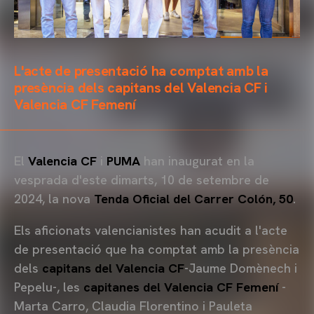
L'acte de presentació ha comptat amb la
presència dels capitans del Valencia CF i
Valencia CF Femení
El
Valencia CF
i
PUMA
han inaugurat en la
vesprada d'este dimarts, 10 de setembre de
2024, la nova
Tenda Oficial del Carrer Colón, 50
.
Els aficionats valencianistes han acudit a l'acte
de presentació que ha comptat amb la presència
dels
capitans del Valencia CF
-Jaume Domènech i
Pepelu-, les
capitanes del Valencia CF Femení
-
Marta Carro, Claudia Florentino i Pauleta