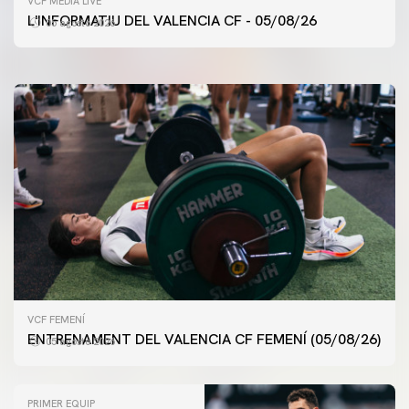
VCF MEDIA LIVE
ENTRENAMENT DEL VALENCIA CF 5/8/2026
L'INFORMATIU DEL VALENCIA CF - 05/08/26
05 agosto 2026
05 agosto 2026
VCF FEMENÍ
ENTRENAMENT DEL VALENCIA CF FEMENÍ (05/08/26)
05 agosto 2026
PRIMER EQUIP