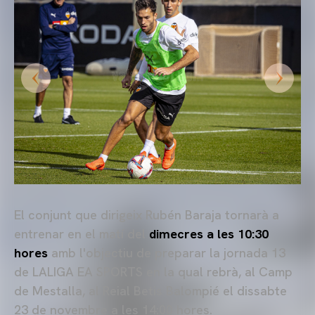
El conjunt que dirigeix Rubén Baraja tornarà a
entrenar en el matí del
dimecres a les 10:30
hores
amb l'objectiu de preparar la jornada 13
de LALIGA EA SPORTS en la qual rebrà, al Camp
de Mestalla, al Reial Betis Balompié el dissabte
23 de novembre a les 14:00 hores.