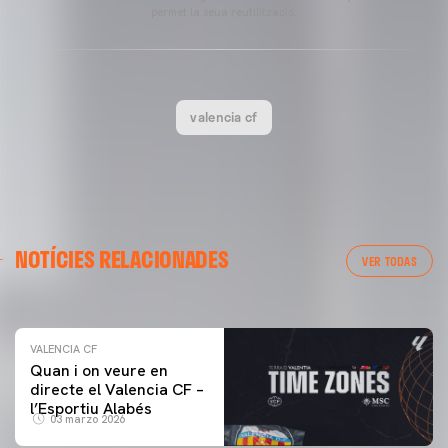
permet la seua reutilització.
valencia cf
VALENCIA CF
NOTÍCIES RELACIONADES
ENTRENAMENT DEL VALENCIA CF 04/03/26
VER TODAS
04 marzo 2026
VALENCIA CF
Quan i on veure en
directe el Valencia CF –
l’Esportiu Alabés
03 marzo 2026