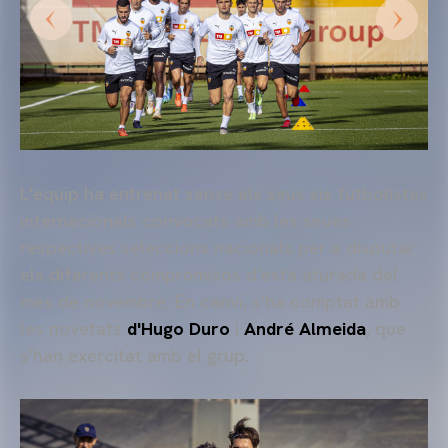
L'equip ha entrenat sense els seus sis futbolistes
internacionals convocats amb les seues
respectives seleccions nacionals per a disputar
els diferents compromisos d'esta aturada del
mes de novembre. En canvi, s'ha comptat amb
les novetats
d'Hugo Duro
i
André Almeida
, que
s'han exercitat amb el grup.