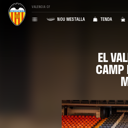
VALENCIA CF
NOU MESTALLA
TENDA
EL VA
CAMP 
M