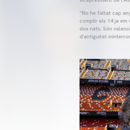
“No he faltat cap any
complir els 14 ja em 
dos nets. Són valenc
d'antiguitat ininterr