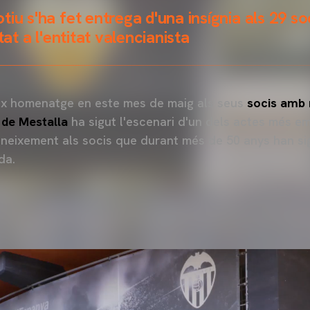
iu s'ha fet entrega d'una insígnia als 29 so
tat a l'entitat valencianista
x homenatge en este mes de maig als seus
socis amb 
de Mestalla
ha sigut l'escenari d'un dels actes més em
coneixement als socis que durant més de 50 anys han s
da.