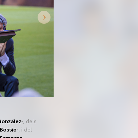
González
-, dels
 Bossio
-, i del
 Sempere
-.