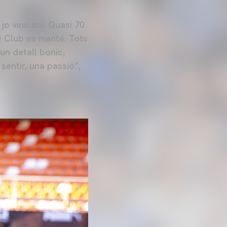
jo vinc ací. Quasi 70
e Club es manté. Tots
 un detall bonic,
sentir, una passió”,