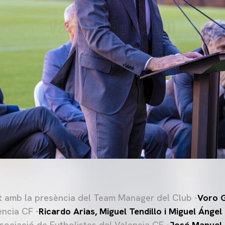
t amb la presència del Team Manager del Club -
Voro 
ncia CF -
Ricardo Arias, Miguel Tendillo i Miguel Ángel
sociació de Futbolistes del Valencia CF -
José Manuel