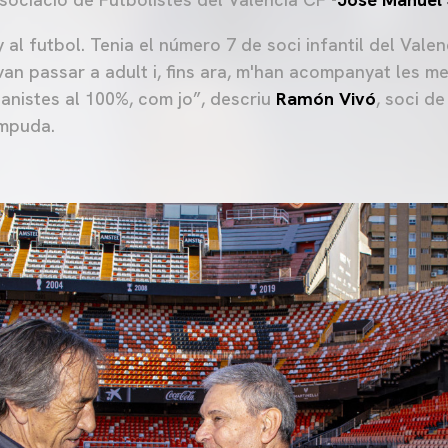
 al futbol. Tenia el número 7 de soci infantil del Vale
van passar a adult i, fins ara, m'han acompanyat les meu
ianistes al 100%, com jo”, descriu
Ramón Vivó
, soci d
ompuda.