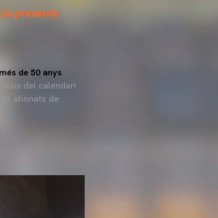
cis presents
més de 50 anys
otius del calendari
igut abonats de