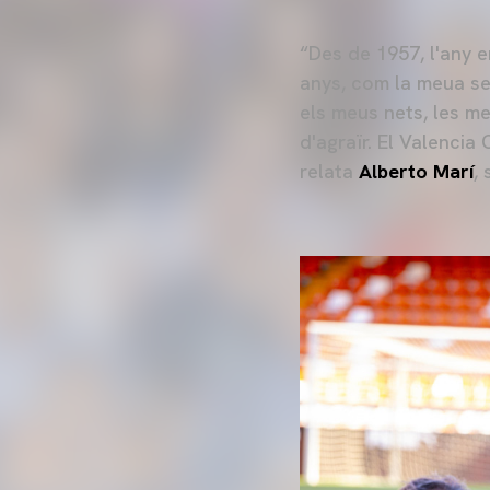
“Des de 1957, l'any e
anys, com la meua se
els meus nets, les me
d'agraïr. El Valencia
relata
Alberto Marí
,