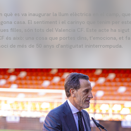
n què es va inaugurar la llum elèctrica en el camp, que 
gona casa. El sentiment i el carinyo que tenim per est
ues filles, són tots del Valencia CF. Este acte ha sigut
 CF és això: una cosa que portes dins, t'emociona, et fa 
 soci de més de 50 anys d'antiguitat ininterrompuda.