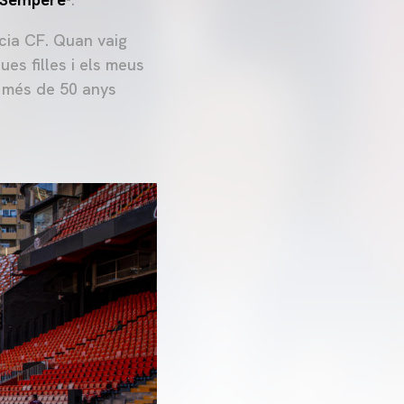
ncia CF. Quan vaig
es filles i els meus
e més de 50 anys