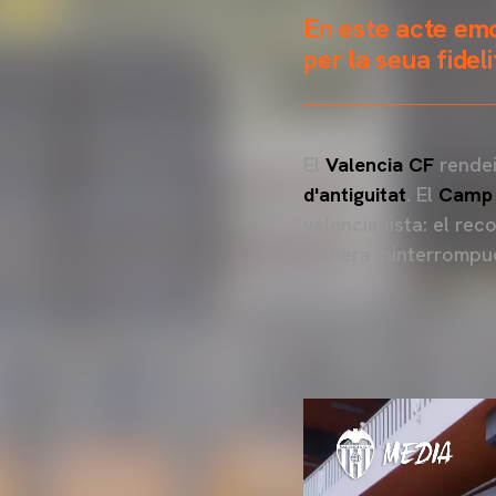
En este acte emot
per la seua fideli
El
Valencia CF
rendei
d'antiguitat
. El
Camp 
valencianista: el re
manera ininterrompu