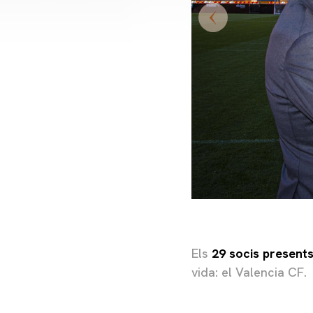
Els
29 socis present
vida: el Valencia CF.