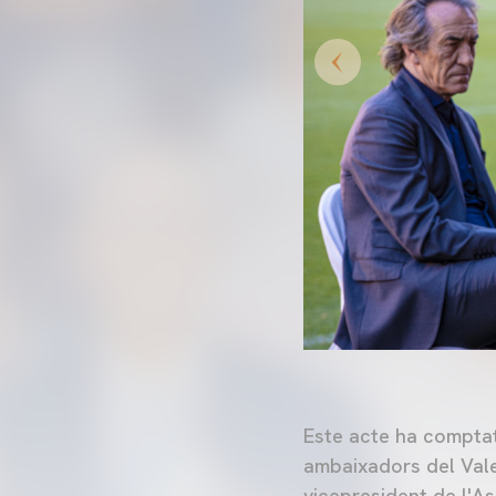
Este acte ha compta
ambaixadors del Vale
vicepresident de l'As