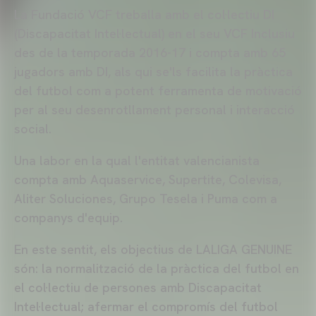
La Fundació VCF treballa amb el col·lectiu DI
(Discapacitat Intel·lectual) en el seu VCF Inclusiu
des de la temporada 2016-17 i compta amb 65
jugadors amb DI, als qui se'ls facilita la pràctica
del futbol com a potent ferramenta de motivació
per al seu desenrotllament personal i interacció
social.
Una labor en la qual l'entitat valencianista
compta amb Aquaservice, Supertite, Colevisa,
Aliter Soluciones, Grupo Tesela i Puma com a
companys d'equip.
En este sentit, els objectius de LALIGA GENUINE
són: la normalització de la pràctica del futbol en
el col·lectiu de persones amb Discapacitat
Intel·lectual; afermar el compromís del futbol