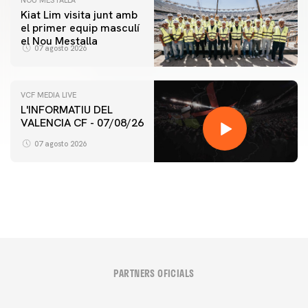
Kiat Lim visita junt amb
el primer equip masculí
el Nou Mestalla
07 agosto 2026
VCF MEDIA LIVE
L'INFORMATIU DEL
VALENCIA CF - 07/08/26
PRIMER EQUIP
ENTRENAMENT DEL VALENCIA CF 7/8/2026
07 agosto 2026
07 agosto 2026
PARTNERS OFICIALS