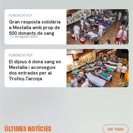
FUNDACIÓ VCF
Gran resposta solidària
a Mestalla amb prop de
500 donants de sang
06 agosto 2026
FUNDACIÓ VCF
El dijous 6 dona sang en
Mestalla i aconseguix
dos entrades per al
Trofeu Taronja
03 agosto 2026
ÚLTIMES NOTÍCIES
VER TODAS