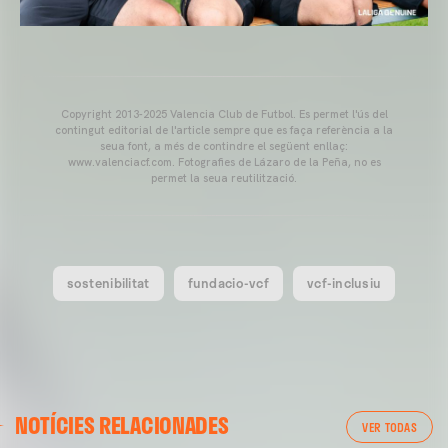
Copyright 2013-2025 Valencia Club de Futbol. Es permet l'ús del
contingut editorial de l'article sempre que es faça referència a la
seua font, a més de contindre el següent enllaç:
www.valenciacf.com. Fotografies de Lázaro de la Peña, no es
permet la seua reutilització.
sostenibilitat
fundacio-vcf
vcf-inclusiu
NOTÍCIES RELACIONADES
VER TODAS