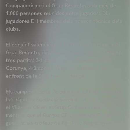
Compañerismo i el Grup Respeto, amb més de
1.000 persones reunides entre jugadors DI i
jugadores DI i membres dels cossos tècnics dels
clubs.
El conjunt valencianista ha finalitzat octau en el
Grup Respeto, després de sumar tres triomfs en
tres partits: 3-1 davant el RC Esportiu de la
Corunya, 4-0 contra l'Esportiu Alabés i 4-0
enfront de la SD Eibar Fundazioa.
Els campions de la 7a edició de LALIGA GENUINE
han sigut: la Fundació Barça en el Grup Respeto i
el Vila-real CF en el Grup Compañerismo;
mentres que el Burgos CF i el Màlaga CF han
guanyat els trofeus de Fair Play respectivament.