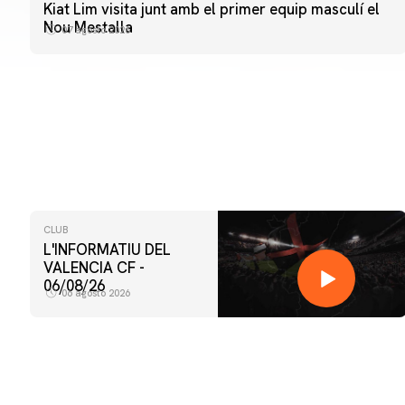
Kiat Lim visita junt amb el primer equip masculí el
Nou Mestalla
07 agosto 2026
CLUB
L'INFORMATIU DEL
VALENCIA CF -
06/08/26
06 agosto 2026