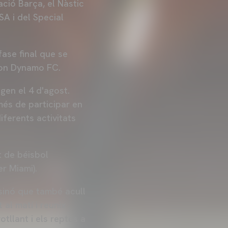
ació Barça, el Nàstic
SA i del Special
fase final que se
ston Dynamo FC.
igen el 4 d'agost.
 més de participar en
ferents activitats
it de béisbol
er Miami).
, sinó que també acull
al matí i reunix
tllant i els reptes a