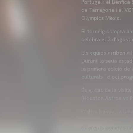
Portugal i el Benfica
de Tarragona i el VC
Olympics Mèxic.
El torneig compta amb
celebra el 3 d'agost 
Els equips arriben a H
Durant la seua estada
la primera edició de
culturals i d'oci pro
És el cas de la visita
(Houston Astros vs Pi
D'altra banda, la Uni
la "Genuine Connect",
diferents ponents rel