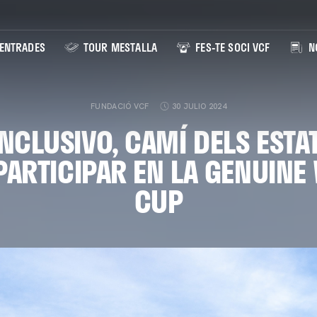
ENTRADES
TOUR MESTALLA
FES-TE SOCI VCF
NO
FUNDACIÓ VCF
30 JULIO 2024
INCLUSIVO, CAMÍ DELS ESTA
PARTICIPAR EN LA GENUIN
CUP