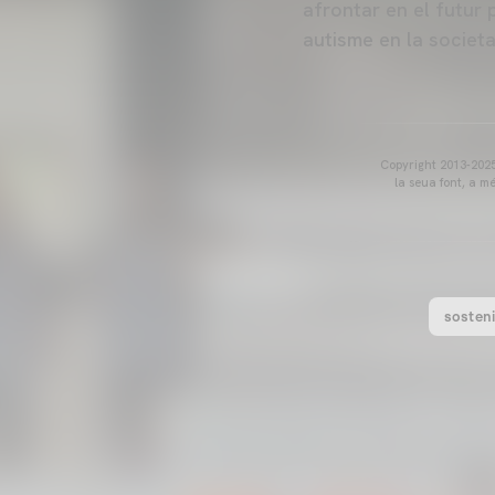
afrontar en el futur 
autisme en la societa
Copyright 2013-2025 
la seua font, a m
sosteni