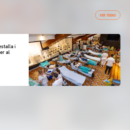
VER TODAS
stalla i
er al