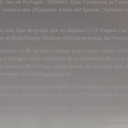
 SL des de Portugal; i l'Athletic Club Fundazioa, la Fund
F Inclusiu des d'Espanya; a més del Special Olympics U
 una fase de grups que es disputa l'1 i 2 d'agost i la 
en el Shell Energy Stadium, l'estadi principal del Hou
ouston el 30 de juliol i tornen a les seues ciutats d'or
 s'allotgen en la residència de la Universitat Rice i, a
 la Genuine World Cup, poden gaudir de la ciutat amb di
gramades des de l'organització.
 a les instal·lacions de la NASA i l'assistència a un part
ttsburgs Patriots) i a un de soccer (Tigres UANL vs Int
versitat Rice no sols allotja als 12 equips participants
 una jornada de networking que se celebra l'1 d'agost 
levants per a exposar iniciatives que ja s'estan desenro