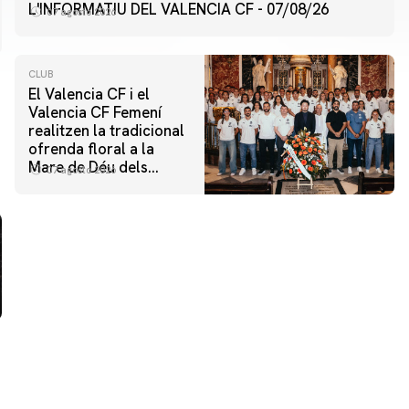
L'INFORMATIU DEL VALENCIA CF - 07/08/26
07 agosto 2026
CLUB
El Valencia CF i el
Valencia CF Femení
realitzen la tradicional
ofrenda floral a la
Mare de Déu dels
07 agosto 2026
Desamparats