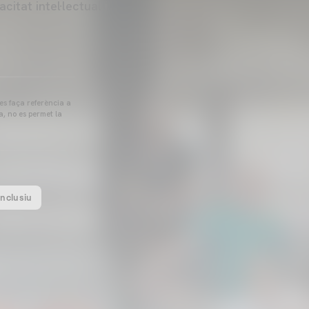
itat intel·lectual i
 es faça referència a
a, no es permet la
inclusiu