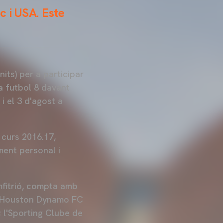
c i USA. Este
its) per a participar
 a futbol 8 davant
 i el 3 d'agost a
 curs 2016.17,
ment personal i
mfitrió, compta amb
 el Houston Dynamo FC
; l'Sporting Clube de