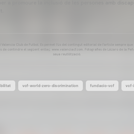
per a promoure la inclusió de les persones amb discapac
t.
Valencia Club de Futbol. Es permet l'ús del contingut editorial de l'article sempre que
és de contindre el següent enllaç: www.valenciacf.com. Fotografies de Lázaro de la Peñ
seua reutilització.
bilitat
vcf-world-zero-discrimination
fundacio-vcf
vcf-