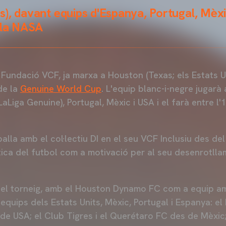
), davant equips d'Espanya, Portugal, Mèxi
 la NASA
a Fundació VCF, ja marxa a Houston (Texas; els Estats Un
de la
Genuine World Cup
. L'equip blanc-i-negre jugarà
Liga Genuine), Portugal, Mèxic i USA i el farà entre l'1
lla amb el col·lectiu DI en el seu VCF Inclusiu des del
ctica del futbol com a motivació per al seu desenrotlla
del torneig, amb el Houston Dynamo FC com a equip a
2 equips dels Estats Units, Mèxic, Portugal i Espanya:
s de USA; el Club Tigres i el Querétaro FC des de Mèxic