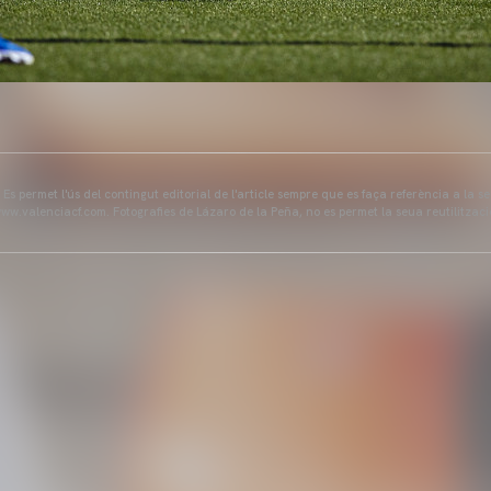
s permet l'ús del contingut editorial de l'article sempre que es faça referència a la s
ww.valenciacf.com. Fotografies de Lázaro de la Peña, no es permet la seua reutilitzaci