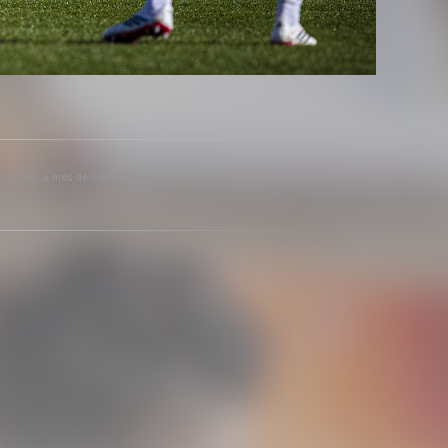
eua font, a més de contindre el següent enllaç:
ó.