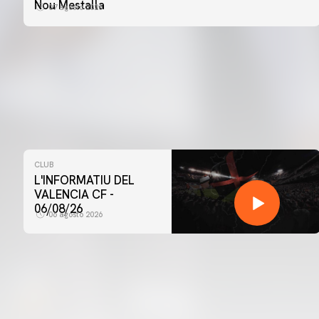
Nou Mestalla
07 agosto 2026
CLUB
L'INFORMATIU DEL
VALENCIA CF -
06/08/26
06 agosto 2026