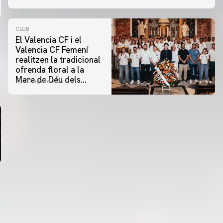
CLUB
El Valencia CF i el
Valencia CF Femení
realitzen la tradicional
ofrenda floral a la
Mare de Déu dels
07 agosto 2026
Desamparats