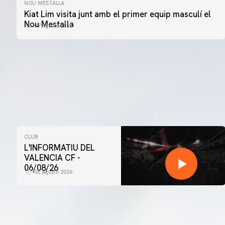
NOU MESTALLA
Kiat Lim visita junt amb el primer equip masculí el
Nou Mestalla
07 agosto 2026
CLUB
L'INFORMATIU DEL
VALENCIA CF -
06/08/26
06 agosto 2026