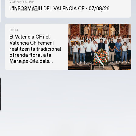
VCF MEDIA LIVE
L'INFORMATIU DEL VALENCIA CF - 07/08/26
07 agosto 2026
CLUB
El Valencia CF i el
Valencia CF Femení
realitzen la tradicional
ofrenda floral a la
Mare de Déu dels
07 agosto 2026
Desamparats