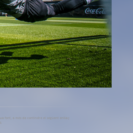
eua font, a més de contindre el següent enllaç:
ó.