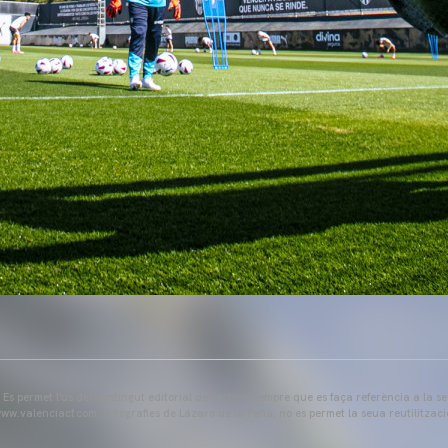
s permet l'ús del contingut editorial de l'article sempre que es faça referència a la s
ww.valenciacf.com. Fotografies de Lázaro de la Peña, no es permet la seua reutilitzaci