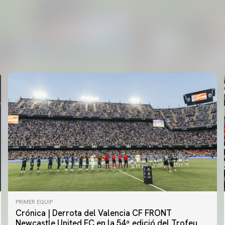
PRIMER EQUIP
Crónica | Derrota del Valencia CF FRONT
PRIMER EQUIP
Newcastle United FC en la 54ª edició del Trofeu