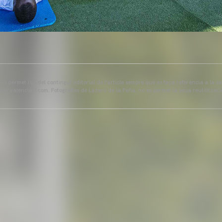
s permet l'ús del contingut editorial de l'article sempre que es faça referència a la s
ww.valenciacf.com. Fotografies de Lázaro de la Peña, no es permet la seua reutilitzaci