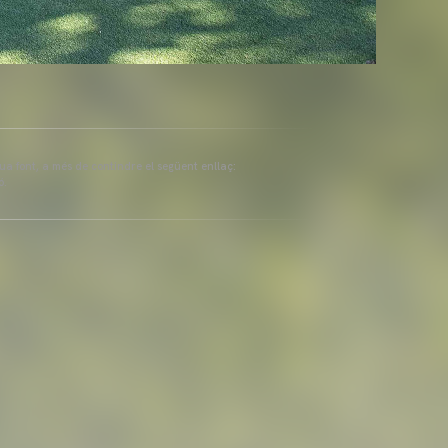
eua font, a més de contindre el següent enllaç:
ó.