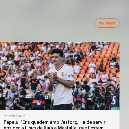
VER TODAS
PRIMER EQUIP
Pepelu: "Ens quedem amb l'esforç. Ha de servir-
nos per a l'inici de lliga a Mestalla, que l'estem