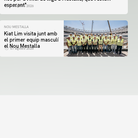
esperant"
08 agosto 2026
NOU MESTALLA
Kiat Lim visita junt amb
el primer equip masculí
el Nou Mestalla
07 agosto 2026