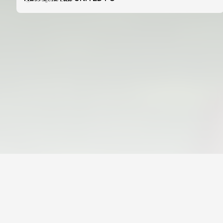
📸 #ValenciaNUFC
08 agosto 2026