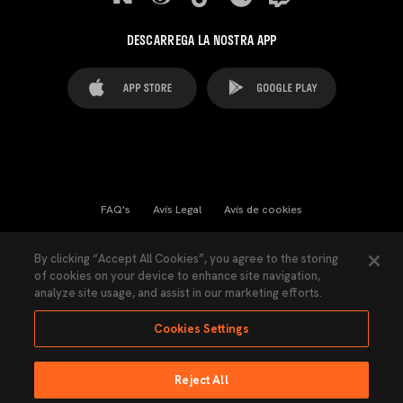
DESCARREGA LA NOSTRA APP
FAQ's
Avís Legal
Avís de cookies
Cookies Settings
Contactes
Premsa
By clicking “Accept All Cookies”, you agree to the storing
of cookies on your device to enhance site navigation,
Llei de Transparència
Política de Privacitat
analyze site usage, and assist in our marketing efforts.
Accessibilitat
Cookies Settings
Reject All
Ninguna parte de esta página puede ser reproducida sin el permiso del Valencia