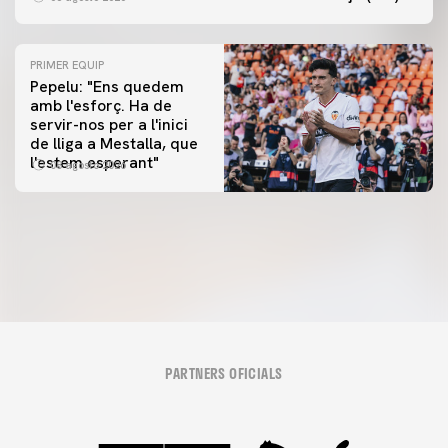
PRIMER EQUIP
Pepelu: "Ens quedem
amb l'esforç. Ha de
servir-nos per a l'inici
PRIMER EQUIP
de lliga a Mestalla, que
📸 #ValenciaNUFC
PRIMER EQUIP
l'estem esperant"
08 agosto 2026
MESTALLA 📍
08 agosto 2026
08 agosto 2026
PARTNERS OFICIALS