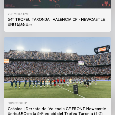
VCF MEDIA LIVE
54º TROFEU TARONJA | VALENCIA CF - NEWCASTLE
UNITED FC
08 agosto 2026
PRIMER EQUIP
Crónica | Derrota del Valencia CF FRONT Newcastle
United FC en la 54ª edició del Trofeu Taronja (1-2)
08 agosto 2026