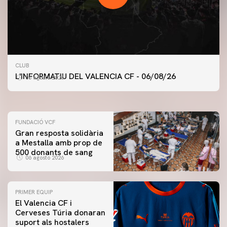
PRIMER EQUIP
CLUB
ENTRENAMENT DEL VALENCIA CF 6/8/2026
L'INFORMATIU DEL VALENCIA CF - 06/08/26
06 agosto 2026
06 agosto 2026
FUNDACIÓ VCF
Gran resposta solidària
a Mestalla amb prop de
500 donants de sang
06 agosto 2026
PRIMER EQUIP
El Valencia CF i
Cerveses Túria donaran
suport als hostalers