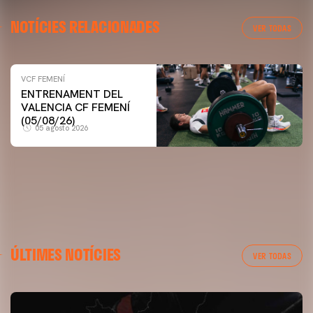
NOTÍCIES RELACIONADES
VER TODAS
VCF FEMENÍ
ENTRENAMENT DEL
VCF FEMENÍ
VALENCIA CF FEMENÍ
ENTRENAMENT DEL VALENCIA CF FEMENÍ (04/08/26)
(05/08/26)
05 agosto 2026
04 agosto 2026
ÚLTIMES NOTÍCIES
VER TODAS