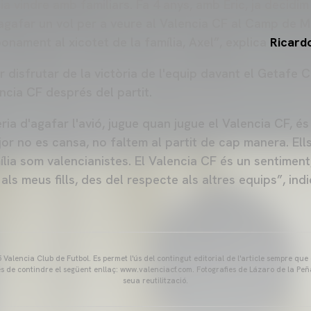
lia vindre amb familiars. Fa 4 anys, amb Eric, ja decidim
agafar un vol per a veure al Valencia CF al Camp de M
bonament al xicotet de la família, Axel”, explica
Ricard
 disfrutar de la victòria de l'equip davant el Getafe 
ncia CF després del partit.
a d'agafar l'avió, jugue quan jugue el Valencia CF, és
major no es cansa, no faltem al partit de cap manera. Ell
ília som valencianistes. El Valencia CF és un sentiment,
 als meus fills, des del respecte als altres equips”, ind
Valencia Club de Futbol. Es permet l'ús del contingut editorial de l'article sempre que
és de contindre el següent enllaç: www.valenciacf.com. Fotografies de Lázaro de la Peñ
seua reutilització.