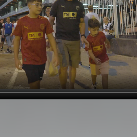
cia, però des de fa molts anys vivim a Eivissa per tem