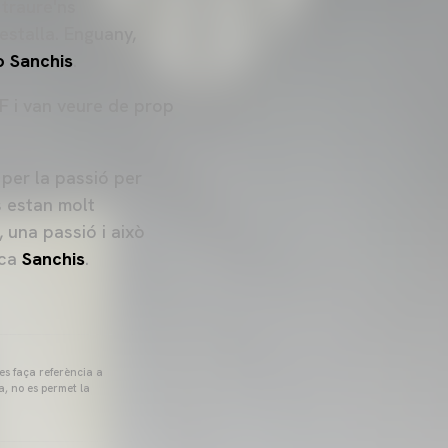
 traure'ns
estalla. Enguany,
o Sanchis
.
CF i van veure de prop
 per la passió per
s estan molt
 una passió i això
ica
Sanchis
.
 es faça referència a
a, no es permet la