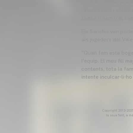
de molt xicotet ja so
l'abonament i solem 
també li hem tret l'a
Els Sanchis van poder
als jugadors del Vale
“Quan fem esta bogeri
l'equip. El meu fill 
contents, tota la fam
intente inculcar-li-ho
Copyright 2013-2025 
la seua font, a m