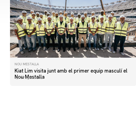
NOU MESTALLA
Kiat Lim visita junt amb el primer equip masculí el
Nou Mestalla
07 agosto 2026
PRIMER EQUIP
ENTRENAMENT DEL VALENCIA CF 6/8/2026
06 agosto 2026