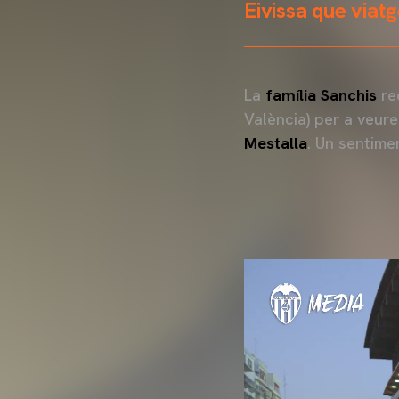
Eivissa que viatg
La
família Sanchis
re
València) per a veure
Mestalla
. Un sentime