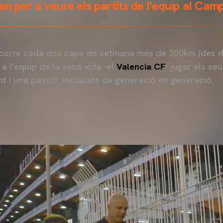
en per a veure els partits de l'equip al Cam
corre cada dos caps de setmana més de 200km (des d'E
 a l'equip de la seua vida -el
Valencia CF
- jugar els se
nt i una passió, inculcats de generació en generació.