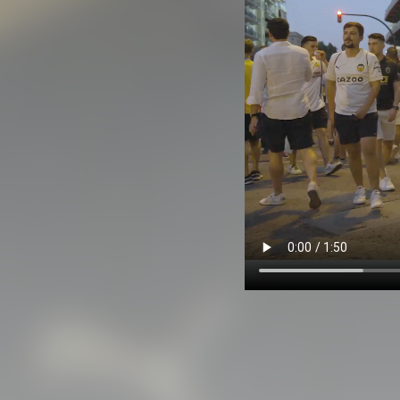
“Som nascuts a Valèn