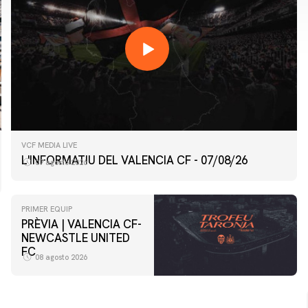
VCF MEDIA LIVE
L'INFORMATIU DEL VALENCIA CF - 07/08/26
07 agosto 2026
PRIMER EQUIP
PRÈVIA | VALENCIA CF-
NEWCASTLE UNITED
FC
08 agosto 2026