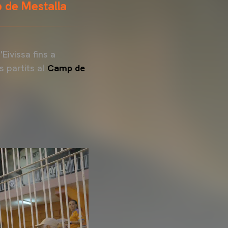
p de Mestalla
ivissa fins a
us partits al
Camp de