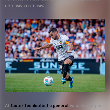
defensiva i ofensiva.
Al
factor tecnicotàctic general
va destacar per