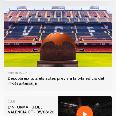
PRIMER EQUIP
Descobreix tots els actes previs a la 54a edició del
Trofeu Taronja
06 agosto 2026
CLUB
L'INFORMATIU DEL
VALENCIA CF - 05/08/26
PRIMER EQUIP