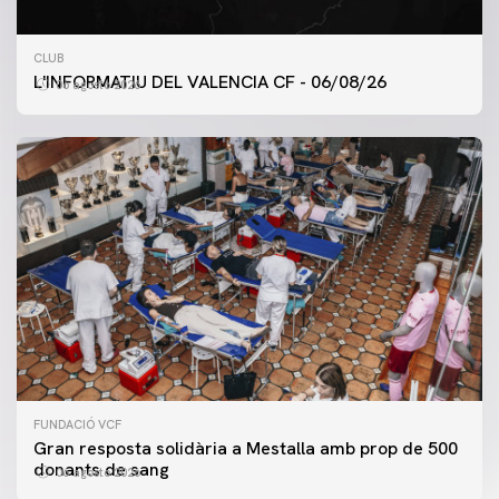
CLUB
L'INFORMATIU DEL VALENCIA CF - 06/08/26
06 agosto 2026
FUNDACIÓ VCF
Gran resposta solidària a Mestalla amb prop de 500
donants de sang
06 agosto 2026