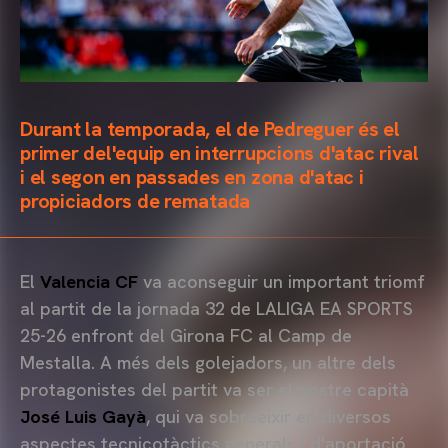
Durant la temporada, el de Pedreguer és el
primer del'equip en interrupcions d'atac rival
i el segon en passades en zona d'atac i
propiciadors de rematada
El
Valencia CF
va aconseguir un important triomf
al partit de la jornada 32 de LALIGA EA SPORTS
25-26 enfront del Girona FC al Camp de
Mestalla. A més dels golejadors, un altre dels
protagonistes del partit va ser el nostre capità
José Luis Gayà
, qui va sobreeixir en diversos
aspectes tecnicotàctics generals i d'aportació