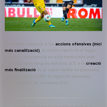
Finalment, respecte a les
accions ofensives (inici
més canalització)
, el nostre capità és el segon
jugador valencianista en esta temporada amb
més passades llargues exitoses (67); a la
creació
més finalització
és el segon també en passades
en zona d'atac (188) i el segon en passades
propiciadores de rematada (21).
Copyright 2013-2025 Valencia Club de Futbol. Es permet l'ús del