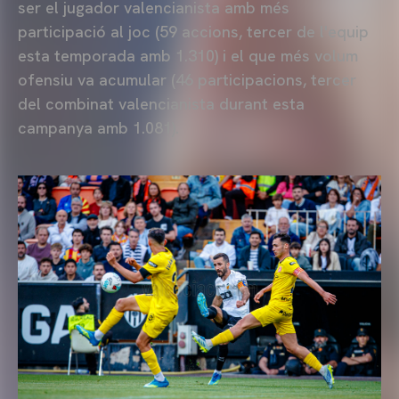
ser el jugador valencianista amb més
participació al joc (59 accions, tercer de l'equip
esta temporada amb 1.310) i el que més volum
ofensiu va acumular (46 participacions, tercer
del combinat valencianista durant esta
campanya amb 1.081).