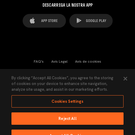
DESCARREGA LA NOSTRA APP
FAQ's
Avís Legal
Avís de cookies
Cookies Settings
Contactes
Premsa
By clicking “Accept All Cookies”, you agree to the storing
of cookies on your device to enhance site navigation,
Llei de Transparència
Política de Privacitat
analyze site usage, and assist in our marketing efforts.
Accessibilitat
Cookies Settings
Reject All
Ninguna parte de esta página puede ser reproducida sin el permiso del Valencia
CF © 2026 Valencia CF.