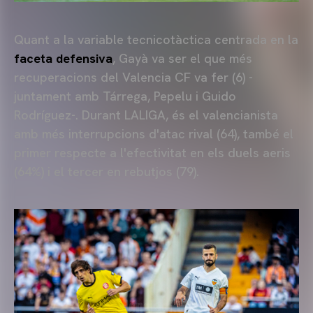
Quant a la variable tecnicotàctica centrada en la
faceta defensiva
, Gayà va ser el que més
recuperacions del Valencia CF va fer (6) -
juntament amb Tárrega, Pepelu i Guido
Rodríguez-. Durant LALIGA, és el valencianista
amb més interrupcions d'atac rival (64), també el
primer respecte a l'efectivitat en els duels aeris
(64%) i el tercer en rebutjos (79).