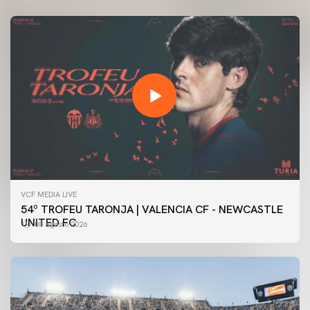
VCF MEDIA LIVE
54º TROFEU TARONJA | VALENCIA CF - NEWCASTLE
UNITED FC
08 agosto 2026