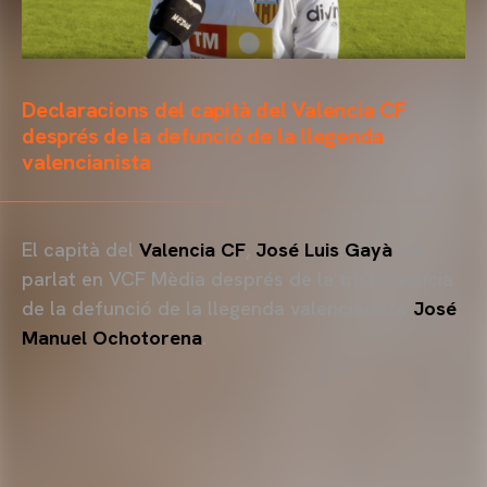
Declaracions del capità del Valencia CF
després de la defunció de la llegenda
valencianista
El capità del
Valencia CF
,
José Luis Gayà
, ha
parlat en VCF Mèdia després de la trista notícia
de la defunció de la llegenda valencianista
José
Manuel Ochotorena
.