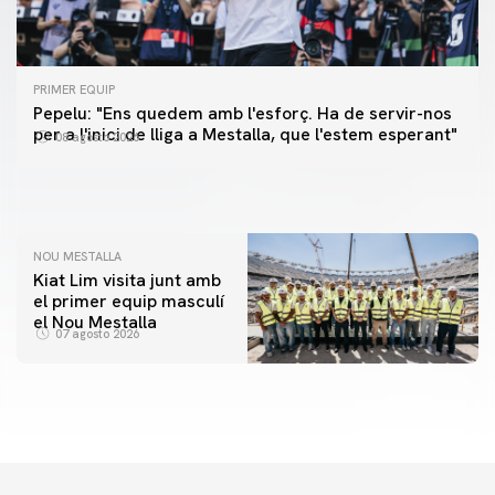
PRIMER EQUIP
PRIMER EQUIP
Pepelu: "Ens quedem amb l'esforç. Ha de servir-nos
📸 #ValenciaNUFC
PRIMER EQUIP
per a l'inici de lliga a Mestalla, que l'estem esperant"
08 agosto 2026
MESTALLA 📍
08 agosto 2026
08 agosto 2026
NOU MESTALLA
Kiat Lim visita junt amb
el primer equip masculí
el Nou Mestalla
07 agosto 2026