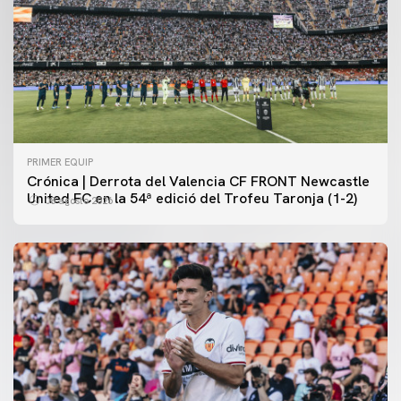
PRIMER EQUIP
Crónica | Derrota del Valencia CF FRONT Newcastle
United FC en la 54ª edició del Trofeu Taronja (1-2)
08 agosto 2026