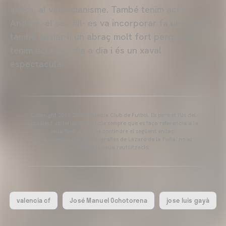
amics, al valencianisme. També tenim ací a
Andoni -el seu fill- es va incorporar fa uns anys i
també enviar-li un abraç molt fort perquè el
tenim ací en el dia a dia i és un xaval
espectacular”.
Copyright 2013-2025 Valencia Club de Futbol. Es permet l'ús del
contingut editorial de l'article sempre que es faça referència a la
seua font, a més de contindre el següent enllaç:
www.valenciacf.com. Fotografies de Lázaro de la Peña, no es
permet la seua reutilització.
valencia cf
José Manuel Ochotorena
jose luis gayà