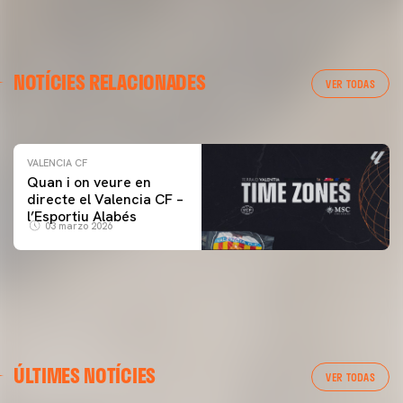
VALENCIA CF
NOTÍCIES RELACIONADES
ENTRENAMENT DEL VALENCIA CF 04/03/26
VER TODAS
04 marzo 2026
VALENCIA CF
Quan i on veure en
directe el Valencia CF –
l’Esportiu Alabés
03 marzo 2026
ÚLTIMES NOTÍCIES
VER TODAS