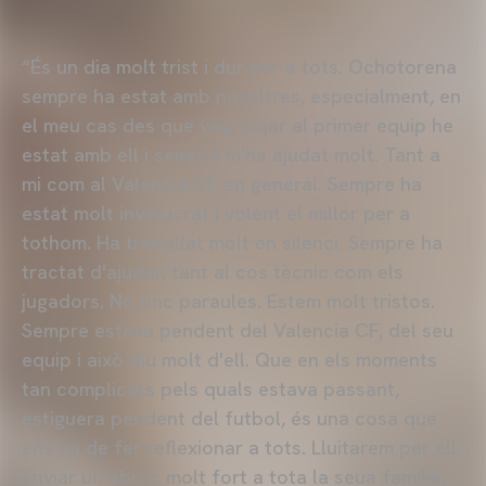
“És un dia molt trist i dur per a tots. Ochotorena
sempre ha estat amb nosaltres, especialment, en
el meu cas des que vaig pujar al primer equip he
estat amb ell i sempre m'ha ajudat molt. Tant a
mi com al Valencia CF en general. Sempre ha
estat molt involucrat i volent el millor per a
tothom. Ha treballat molt en silenci. Sempre ha
tractat d'ajudar, tant al cos tècnic com els
jugadors. No tinc paraules. Estem molt tristos.
Sempre estava pendent del Valencia CF, del seu
equip i això diu molt d'ell. Que en els moments
tan complicats pels quals estava passant,
estiguera pendent del futbol, és una cosa que
ens ha de fer reflexionar a tots. Lluitarem per ell.
Enviar un abraç molt fort a tota la seua família,