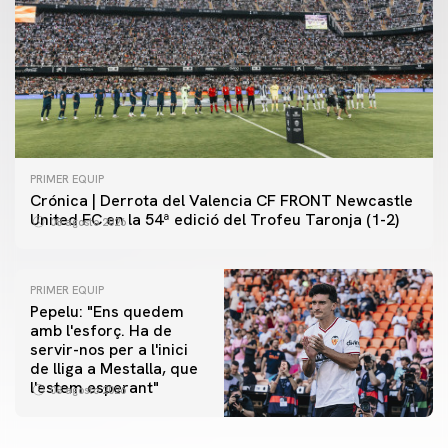
PRIMER EQUIP
Crónica | Derrota del Valencia CF FRONT Newcastle
United FC en la 54ª edició del Trofeu Taronja (1-2)
08 agosto 2026
PRIMER EQUIP
Pepelu: "Ens quedem
amb l'esforç. Ha de
servir-nos per a l'inici
PRIMER EQUIP
de lliga a Mestalla, que
📸 #ValenciaNUFC
PRIMER EQUIP
l'estem esperant"
08 agosto 2026
MESTALLA 📍
08 agosto 2026
08 agosto 2026