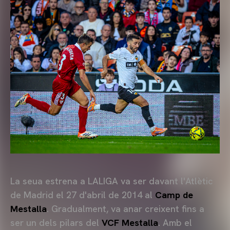
La seua estrena a LALIGA va ser davant l'Atlètic
de Madrid el 27 d'abril de 2014 al
Camp de
Mestalla
. Gradualment, va anar creixent fins a
ser un dels pilars del
VCF Mestalla
. Amb el