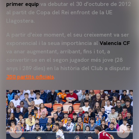
primer equip
va debutar el 30 d'octubre de 2012
al partit de Copa del Rei enfront de la UE
Llagostera.
A partir d'eixe moment, el seu creixement va ser
exponencial i la seua importància al
Valencia CF
va anar augmentant, arribant, fins i tot, a
convertir-se en el segon jugador més jove (28
anys i 289 dies) en la història del Club a disputar
350 partits oficials
.