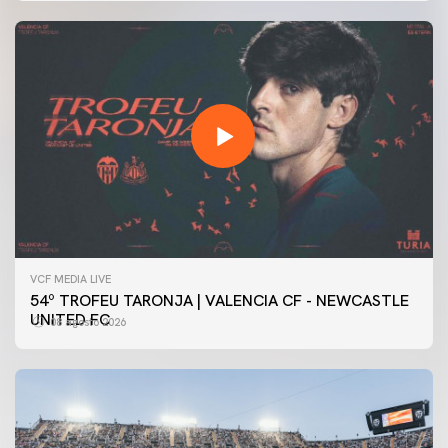
VCF MEDIA LIVE
54º TROFEU TARONJA | VALENCIA CF - NEWCASTLE
UNITED FC
08 agosto 2026