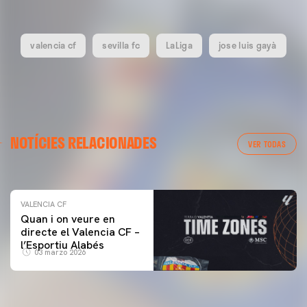
valencia cf
sevilla fc
LaLiga
jose luis gayà
VALENCIA CF
NOTÍCIES RELACIONADES
ENTRENAMENT DEL VALENCIA CF 04/03/26
VER TODAS
04 marzo 2026
VALENCIA CF
Quan i on veure en
directe el Valencia CF –
l’Esportiu Alabés
03 marzo 2026