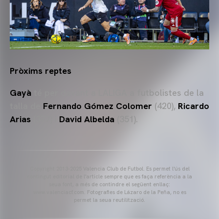
Pròxims reptes
Gayà
té per davant a LALIGA a futbolistes de la
talla de
Fernando Gómez Colomer
(420),
Ricardo
Arias
(377) i
David Albelda
(351).
Copyright 2013-2025 Valencia Club de Futbol. Es permet l'ús del
contingut editorial de l'article sempre que es faça referència a la
seua font, a més de contindre el següent enllaç:
www.valenciacf.com. Fotografies de Lázaro de la Peña, no es
permet la seua reutilització.