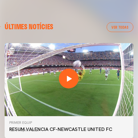
ÚLTIMES NOTÍCIES
VER TODAS
PRIMER EQUIP
RESUM VALENCIA CF-NEWCASTLE UNITED FC
09 agosto 2026