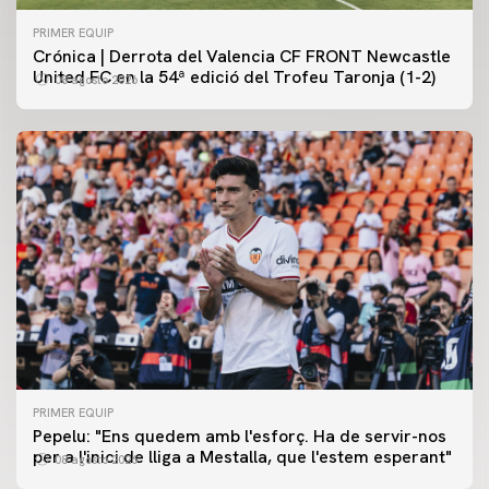
PRIMER EQUIP
Crónica | Derrota del Valencia CF FRONT Newcastle
United FC en la 54ª edició del Trofeu Taronja (1-2)
08 agosto 2026
PRIMER EQUIP
PRIMER EQUIP
Pepelu: "Ens quedem amb l'esforç. Ha de servir-nos
📸 #ValenciaNUFC
PRIMER EQUIP
per a l'inici de lliga a Mestalla, que l'estem esperant"
08 agosto 2026
MESTALLA 📍
08 agosto 2026