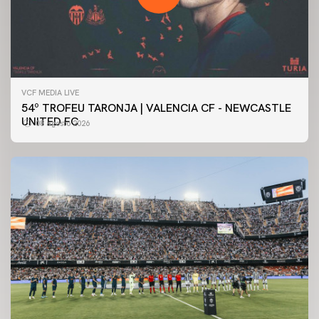
VCF MEDIA LIVE
54º TROFEU TARONJA | VALENCIA CF - NEWCASTLE
UNITED FC
08 agosto 2026