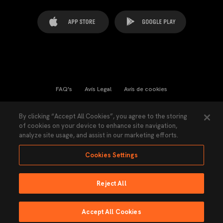
FAQ's
Avís Legal
Avís de cookies
Cookies Settings
Contactes
Premsa
By clicking “Accept All Cookies”, you agree to the storing
of cookies on your device to enhance site navigation,
Llei de Transparència
Política de Privacitat
analyze site usage, and assist in our marketing efforts.
Accessibilitat
Cookies Settings
Reject All
Ninguna parte de esta página puede ser reproducida sin el permiso del Valencia
CF © 2026 Valencia CF.
Accept All Cookies
Fet per Lobo