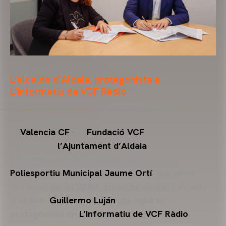
L’alcalde d’Aldaia, protagonista a
L’Informatiu de VCF Ràdio
El
Valencia CF
i la
Fundació VCF
han subscrit un
acord amb
l’Ajuntament d’Aldaia
per a la
reconstrucció del camp de futbol del
Poliesportiu Municipal Jaume Ortí
que va ser
devastat per la DANA. En el dia de hui, l'alcalde
d'Aldaia -
Guillermo Luján
- ha sigut el
protagonista en
L’Informatiu de VCF Ràdio
.