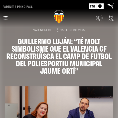
PARTNERS PRINCIPALS
VALENCIA CF
25 FEBRERO 2025
GUILLERMO LUJÁN: “TÉ MOLT
SIMBOLISME QUE EL VALENCIA CF
RECONSTRUÏSCA EL CAMP DE FUTBOL
DEL POLIESPORTIU MUNICIPAL
JAUME ORTÍ”