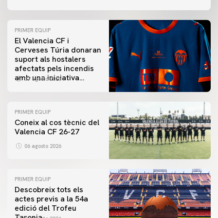
PRIMER EQUIP
El Valencia CF i
Cerveses Túria donaran
suport als hostalers
afectats pels incendis
amb una iniciativa
07 agosto 2026
especial al Trofeu
Taronja
PRIMER EQUIP
Coneix al cos tècnic del
Valencia CF 26-27
06 agosto 2026
PRIMER EQUIP
Descobreix tots els
actes previs a la 54a
edició del Trofeu
Taronja