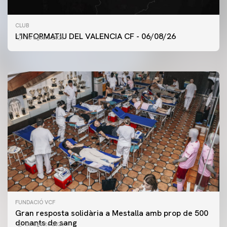
PRIMER EQUIP
CLUB
ENTRENAMENT DEL VALENCIA CF 6/8/2026
L'INFORMATIU DEL VALENCIA CF - 06/08/26
06 agosto 2026
06 agosto 2026
FUNDACIÓ VCF
Gran resposta solidària a Mestalla amb prop de 500
donants de sang
06 agosto 2026