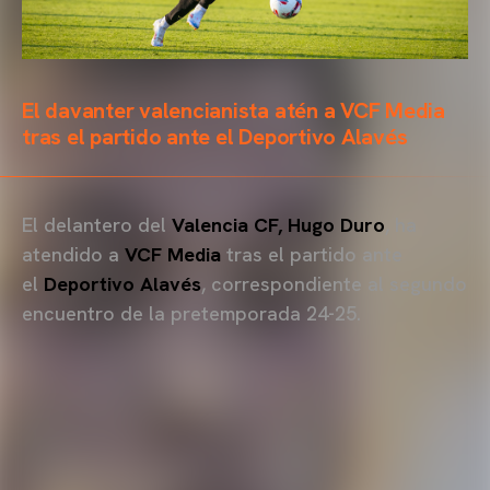
El davanter valencianista atén a VCF Media
tras el partido ante el Deportivo Alavés
El delantero del
Valencia CF, Hugo Duro
, ha
atendido a
VCF Media
tras el partido ante
el
Deportivo Alavés
, correspondiente al segundo
encuentro de la pretemporada 24-25.